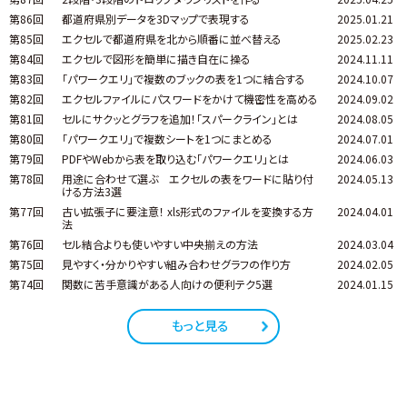
第86回
都道府県別データを3Dマップで表現する
2025.01.21
第85回
エクセルで都道府県を北から順番に並べ替える
2025.02.23
第84回
エクセルで図形を簡単に描き自在に操る
2024.11.11
第83回
「パワークエリ」で複数のブックの表を1つに結合する
2024.10.07
第82回
エクセルファイルにパスワードをかけて機密性を高める
2024.09.02
第81回
セルにサクッとグラフを追加！「スパークライン」とは
2024.08.05
第80回
「パワークエリ」で複数シートを1つにまとめる
2024.07.01
第79回
PDFやWebから表を取り込む「パワークエリ」とは
2024.06.03
第78回
用途に合わせて選ぶ エクセルの表をワードに貼り付
2024.05.13
ける方法3選
第77回
古い拡張子に要注意！ xls形式のファイルを変換する方
2024.04.01
法
第76回
セル結合よりも使いやすい中央揃えの方法
2024.03.04
第75回
見やすく・分かりやすい組み合わせグラフの作り方
2024.02.05
第74回
関数に苦手意識がある人向けの便利テク5選
2024.01.15
もっと見る