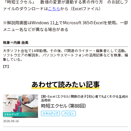
「時短エクセル」 数値の変更が連動する表の作り方 のお試しフ
ァイルのダウンロードは
こちら
から（Excelファイル）
※解説用画面はWindows 11上でMicrosoft 365のExcelを使用。一部
メニュー名などが異なる場合がある
執筆＝内藤 由美
大手ソフト会社で14年勤務。その後、IT関連のライター・編集者として活動。
ソフトウエアの解説本、パソコンやスマートフォンの活用記事などを執筆、編
集している。
【T】
あわせて読みたい記事
【脱・Excel（エクセル）関数の迷子】初心者でもよくわかる生成AI
活用術
時短エクセル（第88回）
スキルアップ
パソコン
2026.04.16