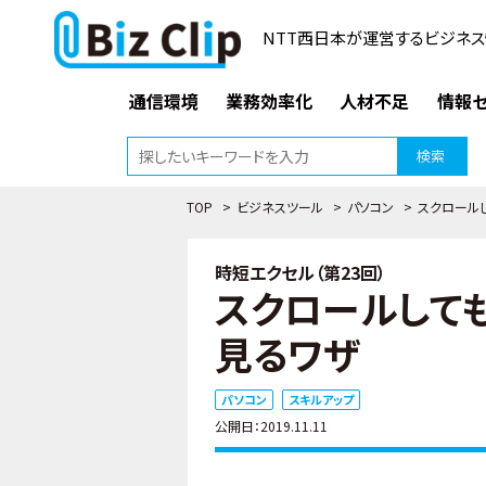
NTT西日本が運営するビジネス
通信環境
業務効率化
人材不足
情報セ
検索
TOP
>
ビジネスツール
>
パソコン
>
スクロール
時短エクセル（第23回）
スクロールして
見るワザ
パソコン
スキルアップ
公開日：2019.11.11