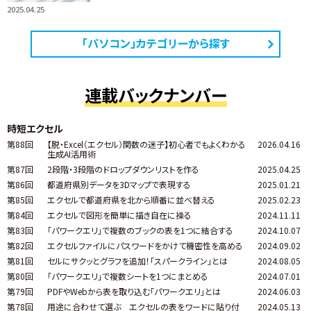
2025.04.25
「パソコン」カテゴリーから探す
連載バックナンバー
時短エクセル
第88回
【脱・Excel（エクセル）関数の迷子】初心者でもよくわかる
2026.04.16
生成AI活用術
第87回
2段階・3段階のドロップダウンリストを作る
2025.04.25
第86回
都道府県別データを3Dマップで表現する
2025.01.21
第85回
エクセルで都道府県を北から順番に並べ替える
2025.02.23
第84回
エクセルで図形を簡単に描き自在に操る
2024.11.11
第83回
「パワークエリ」で複数のブックの表を1つに結合する
2024.10.07
第82回
エクセルファイルにパスワードをかけて機密性を高める
2024.09.02
第81回
セルにサクッとグラフを追加！「スパークライン」とは
2024.08.05
第80回
「パワークエリ」で複数シートを1つにまとめる
2024.07.01
第79回
PDFやWebから表を取り込む「パワークエリ」とは
2024.06.03
第78回
用途に合わせて選ぶ エクセルの表をワードに貼り付
2024.05.13