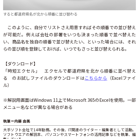
すると都道府県名が北から順番に並び替わる
このように、自分でリストさえ用意すればその順番での並び替え
が可能だ。例えば会社の部署をいつも決まった順番で並べ替えた
い、商品名を独自の順番で並び替えたい、といった場合には、それ
らの並び順を登録しておけば、いつでもさっと並び替えられる。
【ダウンロード】
「時短エクセル」 エクセルで都道府県を北から順番に並べ替え
る のお試しファイルのダウンロードは
こちらから
（Excelファイ
ル）
※解説用画面はWindows 11上でMicrosoft 365のExcelを使用。一部
メニュー名などが異なる場合がある
執筆＝内藤 由美
大手ソフト会社で14年勤務。その後、IT関連のライター・編集者として活動。
ソフトウエアの解説本、パソコンやスマートフォンの活用記事などを執筆、編
集している。