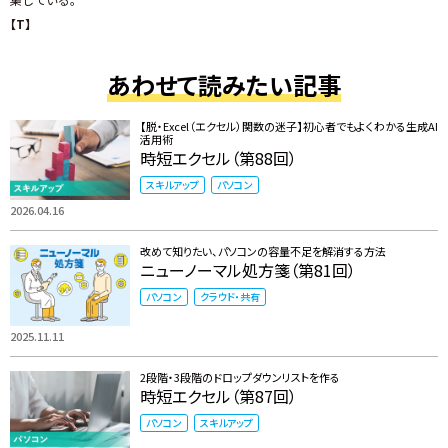
【T】
あわせて読みたい記事
【脱・Excel（エクセル）関数の迷子】初心者でもよくわかる生成AI
活用術
時短エクセル（第88回）
スキルアップ
パソコン
2026.04.16
改めて知りたい、パソコンの容量不足を解消する方法
ニューノーマル処方箋（第81回）
パソコン
クラウド・共有
2025.11.11
2段階・3段階のドロップダウンリストを作る
時短エクセル（第87回）
パソコン
スキルアップ