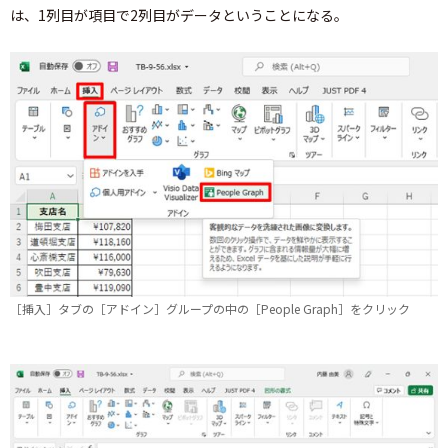
は、1列目が項目で2列目がデータということになる。
［挿入］タブの［アドイン］グループの中の［People Graph］をクリック