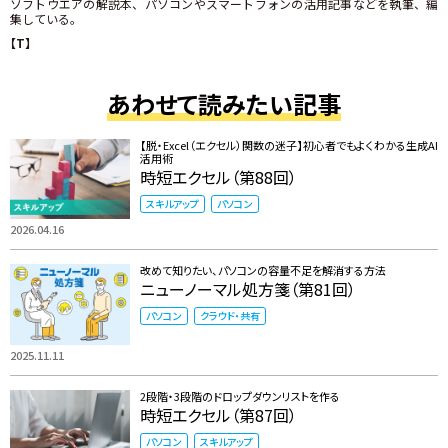
ソフトウエアの解説本、パソコンやスマートフォンの活用記事などを執筆、編
集している。
【T】
あわせて読みたい記事
【脱・Excel（エクセル）関数の迷子】初心者でもよくわかる生成AI
活用術
時短エクセル（第88回）
スキルアップ
パソコン
2026.04.16
改めて知りたい、パソコンの容量不足を解消する方法
ニューノーマル処方箋（第81回）
パソコン
クラウド・共有
2025.11.11
2段階・3段階のドロップダウンリストを作る
時短エクセル（第87回）
パソコン
スキルアップ