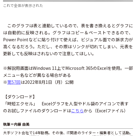
これで全体が表示された
このグラフは表と連動しているので、表を書き換えるとグラフに
は自動的に反映される。グラフはコピー＆ペーストできるので、
Power Pointなどに貼り付けて使えば、ビジュアル面での訴求力が
高くなるだろう。ただし、その際はリンクが切れてしまい、元表を
更新しても反映はされないので注意してほしい。
※解説用画面はWindows 11上でMicrosoft 365のExcelを使用。一部
メニュー名などが異なる場合がある
※
第57回
は2022年8月1日（月）公開
【ダウンロード】
「時短エクセル」 Excelグラフを人型やドル袋のアイコンで表す
のお試しファイルのダウンロードは
こちら
から（Excelファイル）
執筆＝内藤 由美
大手ソフト会社で14年勤務。その後、IT関連のライター・編集者として活動。