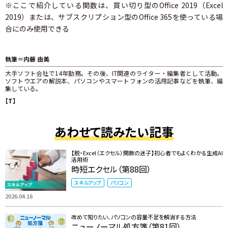
※ここで紹介している関数は、買い切り型のOffice 2019（Excel
2019）または、サブスクリプション型のOffice 365を使っている場
合にのみ使用できる
執筆＝内藤 由美
大手ソフト会社で14年勤務。その後、IT関連のライター・編集者として活動。
ソフトウエアの解説本、パソコンやスマートフォンの活用記事などを執筆、編
集している。
【T】
あわせて読みたい記事
【脱・Excel（エクセル）関数の迷子】初心者でもよくわかる生成AI
活用術
時短エクセル（第88回）
スキルアップ
パソコン
2026.04.16
改めて知りたい、パソコンの容量不足を解消する方法
ニューノーマル処方箋（第81回）