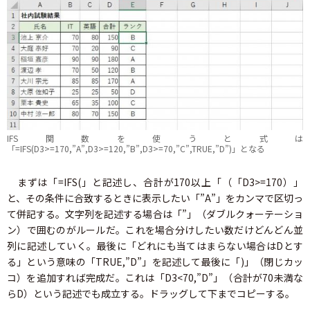
IFS関数を使うと式は
「=IFS(D3>=170,”A”,D3>=120,”B”,D3>=70,”C”,TRUE,”D”)」となる
まずは「=IFS(」と記述し、合計が170以上「（「D3>=170）」
と、その条件に合致するときに表示したい「”A”」をカンマで区切っ
て併記する。文字列を記述する場合は「”」（ダブルクォーテーショ
ン）で囲むのがルールだ。これを場合分けしたい数だけどんどん並
列に記述していく。最後に「どれにも当てはまらない場合はDとす
る」という意味の「TRUE,”D”」を記述して最後に「)」（閉じカッ
コ）を追加すれば完成だ。これは「D3<70,”D”」（合計が70未満な
らD）という記述でも成立する。ドラッグして下までコピーする。