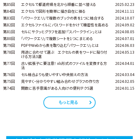
第85回
エクセルで都道府県を北から順番に並べ替える
2025.02.23
第84回
エクセルで図形を簡単に描き自在に操る
2024.11.11
第83回
「パワークエリ」で複数のブックの表を1つに結合する
2024.10.07
第82回
エクセルファイルにパスワードをかけて機密性を高める
2024.09.02
第81回
セルにサクッとグラフを追加！「スパークライン」とは
2024.08.05
第80回
「パワークエリ」で複数シートを1つにまとめる
2024.07.01
第79回
PDFやWebから表を取り込む「パワークエリ」とは
2024.06.03
第78回
用途に合わせて選ぶ エクセルの表をワードに貼り付
2024.05.13
ける方法3選
第77回
古い拡張子に要注意！ xls形式のファイルを変換する方
2024.04.01
法
第76回
セル結合よりも使いやすい中央揃えの方法
2024.03.04
第75回
見やすく・分かりやすい組み合わせグラフの作り方
2024.02.05
第74回
関数に苦手意識がある人向けの便利テク5選
2024.01.15
もっと見る