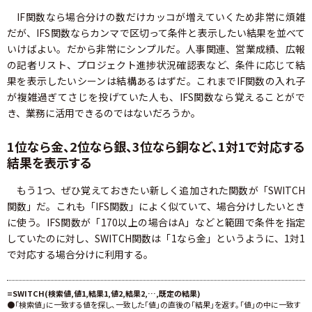
IF関数なら場合分けの数だけカッコが増えていくため非常に煩雑
だが、IFS関数ならカンマで区切って条件と表示したい結果を並べて
いけばよい。だから非常にシンプルだ。人事関連、営業成績、広報
の記者リスト、プロジェクト進捗状況確認表など、条件に応じて結
果を表示したいシーンは結構あるはずだ。これまでIF関数の入れ子
が複雑過ぎてさじを投げていた人も、IFS関数なら覚えることがで
き、業務に活用できるのではないだろうか。
1位なら金、2位なら銀、3位なら銅など、1対1で対応する
結果を表示する
もう1つ、ぜひ覚えておきたい新しく追加された関数が「SWITCH
関数」だ。これも「IFS関数」によく似ていて、場合分けしたいとき
に使う。IFS関数が「170以上の場合はA」などと範囲で条件を指定
していたのに対し、SWITCH関数は「1なら金」というように、1対1
で対応する場合分けに利用する。
=SWITCH(検索値,値1,結果1,値2,結果2,…,既定の結果)
●「検索値」に一致する値を探し、一致した「値」の直後の「結果」を返す。「値」の中に一致す