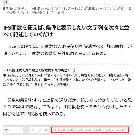
IFを使う場合、「=IF(D3>=170,”A”,IF(D3>=120,”B”,IF(D3>=70,”C”,”D”)))」と
いう記述となり、頭が混乱してしまう
IFS関数を使えば、条件と表示したい文字列を次々と並
べて記述していくだけ
Excel 2019では、IF関数の入れ子使いを解消すべく「IFS関数」が
追加された。IF関数の複数条件対応版ともいえるものだ。
=IFS(論理式1,真の場合1,論理式2,真の場合2,…)
●「論理式1」に指定した条件が満たされるときは「真の場合1」に指定した内容を選び、満た
されないときは「論理式2」に指定した条件が満たされるかどうかを調べる…というように複
数の条件を順に調べ、条件に合った内容を選ぶ
関数の解説をすると上記の通りだが、読んでも分かりづらいと思
うので実例で確認してみよう。IF関数を使ってランク分けしたのと
同じ例題でIFS関数を使ってみる。