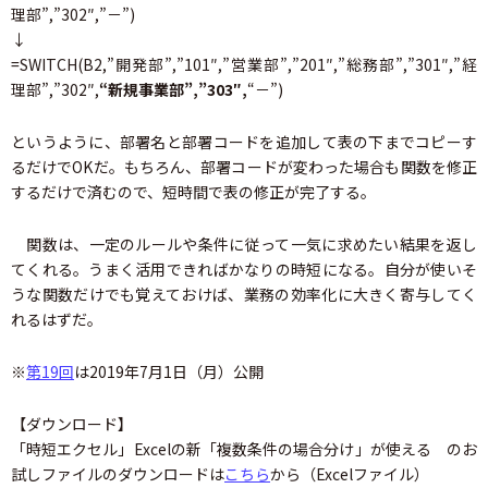
理部”,”302″,”－”)
↓
=SWITCH(B2,”開発部”,”101″,”営業部”,”201″,”総務部”,”301″,”経
理部”,”302″,
“新規事業部”,”303″,
“－”)
というように、部署名と部署コードを追加して表の下までコピーす
るだけでOKだ。もちろん、部署コードが変わった場合も関数を修正
するだけで済むので、短時間で表の修正が完了する。
関数は、一定のルールや条件に従って一気に求めたい結果を返し
てくれる。うまく活用できればかなりの時短になる。自分が使いそ
うな関数だけでも覚えておけば、業務の効率化に大きく寄与してく
れるはずだ。
※
第19回
は2019年7月1日（月）公開
【ダウンロード】
「時短エクセル」Excelの新「複数条件の場合分け」が使える のお
試しファイルのダウンロードは
こちら
から（Excelファイル）