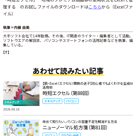
理する のお試しファイルのダウンロードは
こちら
から（Excelファ
イル）
執筆＝内藤 由美
大手ソフト会社で14年勤務。その後、IT関連のライター・編集者として活動。
ソフトウエアの解説本、パソコンやスマートフォンの活用記事などを執筆、編
集している。
【T】
あわせて読みたい記事
【脱・Excel（エクセル）関数の迷子】初心者でもよくわかる生成AI
活用術
時短エクセル（第88回）
スキルアップ
パソコン
2026.04.16
改めて知りたい、パソコンの容量不足を解消する方法
ニューノーマル処方箋（第81回）
パソコン
クラウド・共有