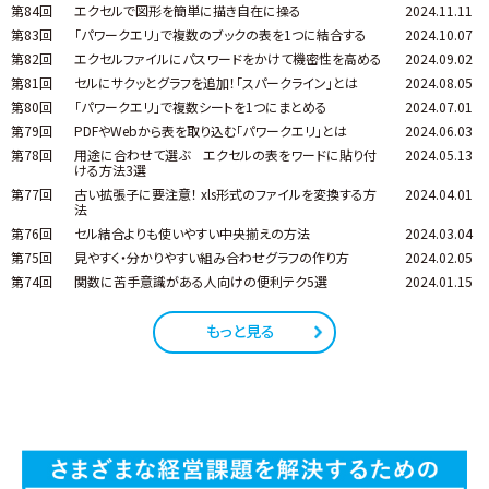
第84回
エクセルで図形を簡単に描き自在に操る
2024.11.11
第83回
「パワークエリ」で複数のブックの表を1つに結合する
2024.10.07
第82回
エクセルファイルにパスワードをかけて機密性を高める
2024.09.02
第81回
セルにサクッとグラフを追加！「スパークライン」とは
2024.08.05
第80回
「パワークエリ」で複数シートを1つにまとめる
2024.07.01
第79回
PDFやWebから表を取り込む「パワークエリ」とは
2024.06.03
第78回
用途に合わせて選ぶ エクセルの表をワードに貼り付
2024.05.13
ける方法3選
第77回
古い拡張子に要注意！ xls形式のファイルを変換する方
2024.04.01
法
第76回
セル結合よりも使いやすい中央揃えの方法
2024.03.04
第75回
見やすく・分かりやすい組み合わせグラフの作り方
2024.02.05
第74回
関数に苦手意識がある人向けの便利テク5選
2024.01.15
もっと見る