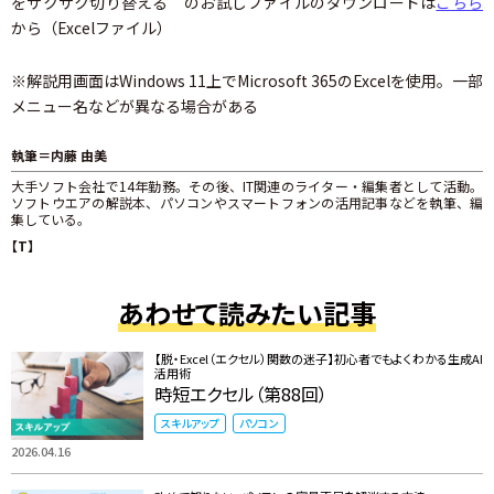
をサクサク切り替える のお試しファイルのダウンロードは
こちら
から（Excelファイル）
※解説用画面はWindows 11上でMicrosoft 365のExcelを使用。一部
メニュー名などが異なる場合がある
執筆＝内藤 由美
大手ソフト会社で14年勤務。その後、IT関連のライター・編集者として活動。
ソフトウエアの解説本、パソコンやスマートフォンの活用記事などを執筆、編
集している。
【T】
あわせて読みたい記事
【脱・Excel（エクセル）関数の迷子】初心者でもよくわかる生成AI
活用術
時短エクセル（第88回）
スキルアップ
パソコン
2026.04.16