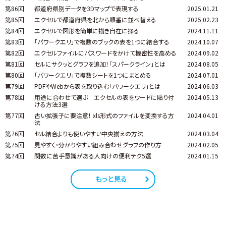
第86回
都道府県別データを3Dマップで表現する
2025.01.21
第85回
エクセルで都道府県を北から順番に並べ替える
2025.02.23
第84回
エクセルで図形を簡単に描き自在に操る
2024.11.11
第83回
「パワークエリ」で複数のブックの表を1つに結合する
2024.10.07
第82回
エクセルファイルにパスワードをかけて機密性を高める
2024.09.02
第81回
セルにサクッとグラフを追加！「スパークライン」とは
2024.08.05
第80回
「パワークエリ」で複数シートを1つにまとめる
2024.07.01
第79回
PDFやWebから表を取り込む「パワークエリ」とは
2024.06.03
第78回
用途に合わせて選ぶ エクセルの表をワードに貼り付
2024.05.13
ける方法3選
第77回
古い拡張子に要注意！ xls形式のファイルを変換する方
2024.04.01
法
第76回
セル結合よりも使いやすい中央揃えの方法
2024.03.04
第75回
見やすく・分かりやすい組み合わせグラフの作り方
2024.02.05
第74回
関数に苦手意識がある人向けの便利テク5選
2024.01.15
もっと見る