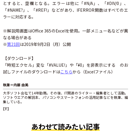
とすると、空欄となる。エラーは他に「#N/A」、「#DIV/0」、
「#NAME?」、「#REF!」などがあり、IFERROR関数はすべてのエ
ラーに対応する。
※解説用画面はOffice 365のExcelを使用。一部メニュー名などが異
なる場合がある
※
第21回
は2019年9月2日（月）公開
【ダウンロード】
「時短エクセル」変な「#VALUE!」や「¥0」を非表示にする のお
試しファイルのダウンロードは
こちら
から（Excelファイル）
執筆＝内藤 由美
大手ソフト会社で14年勤務。その後、IT関連のライター・編集者として活動。
ソフトウエアの解説本、パソコンやスマートフォンの活用記事などを執筆、編
集している。
【T】
あわせて読みたい記事