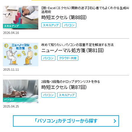
【脱・Excel（エクセル）関数の迷子】初心者でもよくわかる生成AI
活用術
時短エクセル（第88回）
スキルアップ
パソコン
2026.04.16
改めて知りたい、パソコンの容量不足を解消する方法
ニューノーマル処方箋（第81回）
パソコン
クラウド・共有
2025.11.11
2段階・3段階のドロップダウンリストを作る
時短エクセル（第87回）
パソコン
スキルアップ
2025.04.25
「パソコン」カテゴリーから探す