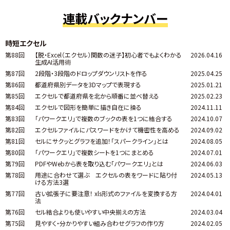
連載バックナンバー
時短エクセル
第88回
【脱・Excel（エクセル）関数の迷子】初心者でもよくわかる
2026.04.16
生成AI活用術
第87回
2段階・3段階のドロップダウンリストを作る
2025.04.25
第86回
都道府県別データを3Dマップで表現する
2025.01.21
第85回
エクセルで都道府県を北から順番に並べ替える
2025.02.23
第84回
エクセルで図形を簡単に描き自在に操る
2024.11.11
第83回
「パワークエリ」で複数のブックの表を1つに結合する
2024.10.07
第82回
エクセルファイルにパスワードをかけて機密性を高める
2024.09.02
第81回
セルにサクッとグラフを追加！「スパークライン」とは
2024.08.05
第80回
「パワークエリ」で複数シートを1つにまとめる
2024.07.01
第79回
PDFやWebから表を取り込む「パワークエリ」とは
2024.06.03
第78回
用途に合わせて選ぶ エクセルの表をワードに貼り付
2024.05.13
ける方法3選
第77回
古い拡張子に要注意！ xls形式のファイルを変換する方
2024.04.01
法
第76回
セル結合よりも使いやすい中央揃えの方法
2024.03.04
第75回
見やすく・分かりやすい組み合わせグラフの作り方
2024.02.05