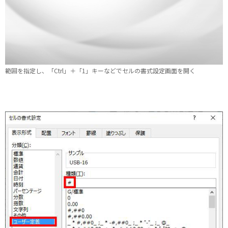
範囲を指定し、「Ctrl」＋「1」キーなどでセルの書式設定画面を開く