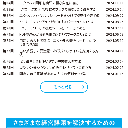
第84回
エクセルで図形を簡単に描き自在に操る
2024.11.11
第83回
「パワークエリ」で複数のブックの表を1つに結合する
2024.10.07
第82回
エクセルファイルにパスワードをかけて機密性を高める
2024.09.02
第81回
セルにサクッとグラフを追加！「スパークライン」とは
2024.08.05
第80回
「パワークエリ」で複数シートを1つにまとめる
2024.07.01
第79回
PDFやWebから表を取り込む「パワークエリ」とは
2024.06.03
第78回
用途に合わせて選ぶ エクセルの表をワードに貼り付
2024.05.13
ける方法3選
第77回
古い拡張子に要注意！ xls形式のファイルを変換する方
2024.04.01
法
第76回
セル結合よりも使いやすい中央揃えの方法
2024.03.04
第75回
見やすく・分かりやすい組み合わせグラフの作り方
2024.02.05
第74回
関数に苦手意識がある人向けの便利テク5選
2024.01.15
もっと見る