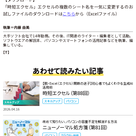
「時短エクセル」エクセルの複数のシート名を一気に変更するのお
試しファイルのダウンロードは
こちら
から（Excelファイル）
執筆＝内藤 由美
大手ソフト会社で14年勤務。その後、IT関連のライター・編集者として活動。
ソフトウエアの解説本、パソコンやスマートフォンの活用記事などを執筆、編
集している。
【T】
あわせて読みたい記事
【脱・Excel（エクセル）関数の迷子】初心者でもよくわかる生成AI
活用術
時短エクセル（第88回）
スキルアップ
パソコン
2026.04.16
改めて知りたい、パソコンの容量不足を解消する方法
ニューノーマル処方箋（第81回）
パソコン
クラウド・共有