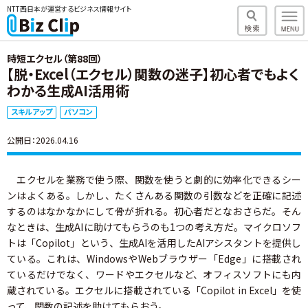
NTT西日本が運営するビジネス情報サイト
時短エクセル（第88回）
【脱・Excel（エクセル）関数の迷子】初心者でもよく
わかる生成AI活用術
スキルアップ
パソコン
公開日：2026.04.16
エクセルを業務で使う際、関数を使うと劇的に効率化できるシー
ンはよくある。しかし、たくさんある関数の引数などを正確に記述
するのはなかなかにして骨が折れる。初心者だとなおさらだ。そん
なときは、生成AIに助けてもらうのも1つの考え方だ。マイクロソフ
トは「Copilot」という、生成AIを活用したAIアシスタントを提供し
ている。これは、WindowsやWebブラウザー「Edge」に搭載され
ているだけでなく、ワードやエクセルなど、オフィスソフトにも内
蔵されている。エクセルに搭載されている「Copilot in Excel」を使
って、関数の記述を助けてもらおう。