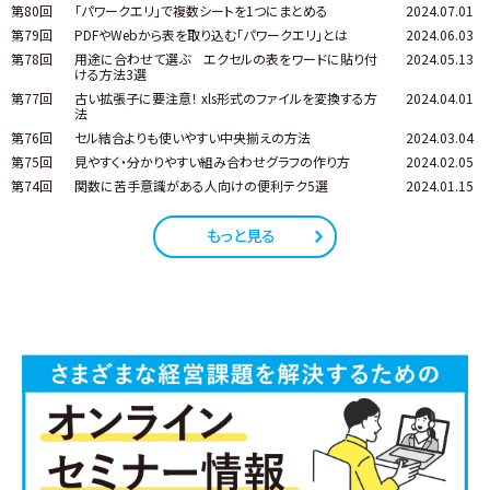
第80回
「パワークエリ」で複数シートを1つにまとめる
2024.07.01
第79回
PDFやWebから表を取り込む「パワークエリ」とは
2024.06.03
第78回
用途に合わせて選ぶ エクセルの表をワードに貼り付
2024.05.13
ける方法3選
第77回
古い拡張子に要注意！ xls形式のファイルを変換する方
2024.04.01
法
第76回
セル結合よりも使いやすい中央揃えの方法
2024.03.04
第75回
見やすく・分かりやすい組み合わせグラフの作り方
2024.02.05
第74回
関数に苦手意識がある人向けの便利テク5選
2024.01.15
もっと見る