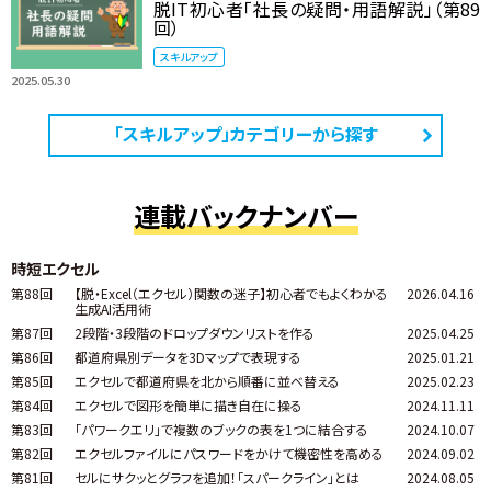
脱IT初心者「社長の疑問・用語解説」（第89
回）
スキルアップ
2025.05.30
「スキルアップ」カテゴリーから探す
連載バックナンバー
時短エクセル
第88回
【脱・Excel（エクセル）関数の迷子】初心者でもよくわかる
2026.04.16
生成AI活用術
第87回
2段階・3段階のドロップダウンリストを作る
2025.04.25
第86回
都道府県別データを3Dマップで表現する
2025.01.21
第85回
エクセルで都道府県を北から順番に並べ替える
2025.02.23
第84回
エクセルで図形を簡単に描き自在に操る
2024.11.11
第83回
「パワークエリ」で複数のブックの表を1つに結合する
2024.10.07
第82回
エクセルファイルにパスワードをかけて機密性を高める
2024.09.02
第81回
セルにサクッとグラフを追加！「スパークライン」とは
2024.08.05