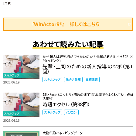
【TP】
『WinActorR®』 詳しくはこちら
あわせて読みたい記事
なぜ新人は報連相ができないのか？ 先輩が教えるべき「型」と
「タイミング」
先輩・上司のための新人指導のツボ（第1
回）
スキルアップ
働き方改革
業務課題
2026.06.19
【脱・Excel（エクセル）関数の迷子】初心者でもよくわかる生成AI
活用術
時短エクセル（第88回）
スキルアップ
パソコン
2026.04.16
大物が釣れる？ビッグデータ