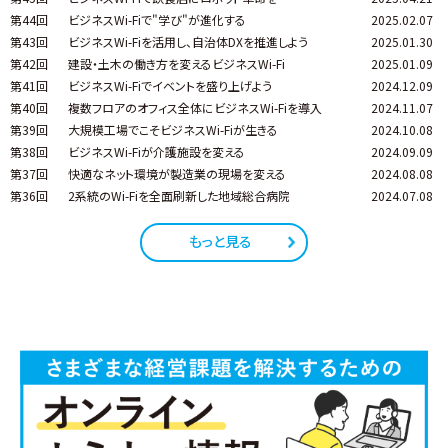
第44回
ビジネスWi-Fiで"学び"が進化する
2025.02.07
第43回
ビジネスWi-Fiを活用し、自治体DXを推進しよう
2025.01.30
第42回
建設・土木の働き方を変えるビジネスWi-Fi
2025.01.09
第41回
ビジネスWi-Fiでイベントを盛り上げよう
2024.12.09
第40回
複数フロアのオフィス全体にビジネスWi-Fiを導入
2024.11.07
第39回
大規模工場でこそビジネスWi-Fiが生きる
2024.10.08
第38回
ビジネスWi-Fiが介護施設を変える
2024.09.09
第37回
快適なネット環境が製造業の現場を変える
2024.08.08
第36回
2系統のWi-Fiを全面刷新した地域総合病院
2024.07.08
もっと見る