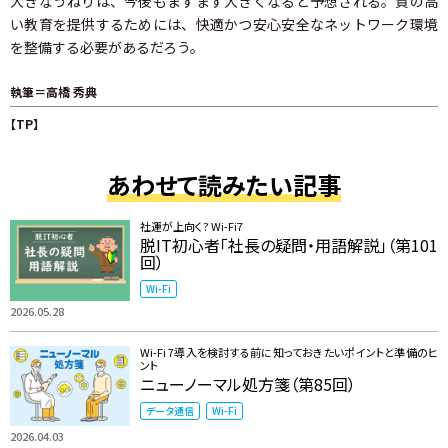
大きなうねりは、今後もますます大きくなると予想される。質の高
い教育を提供するためには、快適かつ安心安全なネットワーク環境
を整備する必要があるだろう。
執筆＝高橋 秀典
【TP】
あわせて読みたい記事
社運が上向く? Wi-Fi7
脱IT初心者「社長の疑問・用語解説」（第101
回）
Wi-Fi
2026.05.28
Wi-Fi 7導入を検討する前に知っておきたいポイントと準備のヒ
ント
ニューノーマル処方箋（第85回）
データ通信
Wi-Fi
2026.04.03