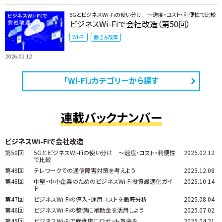
5GとビジネスWi-Fiの使い分け ～速度・コスト・利便性で比較
ビジネスWi-Fiで会社改造（第50回）
Wi-Fi
働き方改革
2026.02.12
「Wi-Fi」カテゴリーから探す
連載バックナンバー
ビジネスWi-Fiで会社改造
第50回
5GとビジネスWi-Fiの使い分け ～速度・コスト・利便性
2026.02.12
で比較
第49回
テレワークでの通信障害対策を考えよう
2025.12.08
第48回
中堅・中小企業のためのビジネスWi-Fi投資最適化ガイ
2025.10.14
ド
第47回
ビジネスWi-Fiの導入・運用コストを徹底分析
2025.08.04
第46回
ビジネスWi-Fiの整備に補助金を活用しよう
2025.07.02
第45回
ビジネスWi-Fiで飲食店にロボット革命を
2025.04.21