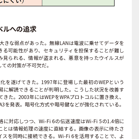
ベルへの追求
には大きな弱点があった。無線LANは電波に乗せてデータを
きる可能性があり、セキュリティを担保することが難し
み見られる、情報が盗まれる、悪意を持ったウイルスが
しての対策が不可欠だ。
進化を遂げてきた。1997年に登場した最初のWEPという
容易に解読できることが判明した。こうした状況を改善す
を講じてきた。2003年にはWEPをWPAプロトコルに置き換え、
はWPA3を発表。暗号化方式や暗号鍵などが強化されている。
しつつ、Wi-Fi 6の伝送速度はWi-Fi 5の1.4倍に
ことは情報処理の速度に直結する。画像の表示に待たさ
スを同時に接続できる。Wi-Fi 6を活用することで、よ