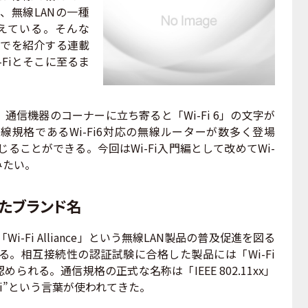
、無線LANの一種
増えている。そんな
までを紹介する連載
-Fiとそこに至るま
信機器のコーナーに立ち寄ると「Wi-Fi 6」の文字が
規格であるWi-Fi6対応の無線ルーターが数多く登場
で感じることができる。今回はWi-Fi入門編として改めてWi-
みたい。
ったブランド名
i-Fi Alliance」という無線LAN製品の普及促進を図る
。相互接続性の認証試験に合格した製品には「Wi-Fi
認められる。通信規格の正式な名称は「IEEE 802.11xx」
Fi”という言葉が使われてきた。