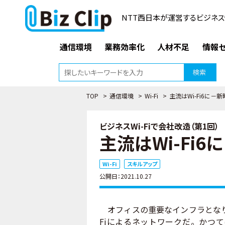
NTT西日本が運営するビジネス
通信環境
業務効率化
人材不足
情報セ
検索
TOP
>
通信環境
>
Wi-Fi
>
主流はWi-Fi6に－
ビジネスWi-Fiで会社改造（第1回）
主流はWi-Fi
Wi-Fi
スキルアップ
公開日：2021.10.27
オフィスの重要なインフラとなり
Fiによるネットワークだ。かつ