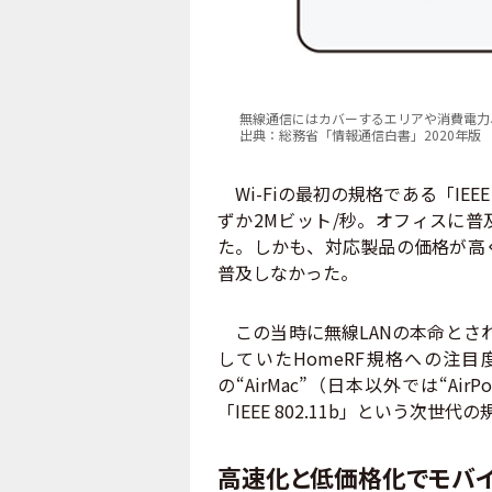
無線通信にはカバーするエリアや消費電力
出典：総務省「情報通信白書」2020年版
Wi-Fiの最初の規格である「IEEE
ずか2Mビット/秒。オフィスに普
た。しかも、対応製品の価格が高
普及しなかった。
この当時に無線LANの本命とされ
していたHomeRF規格への注目
の“AirMac”（日本以外では“A
「IEEE 802.11b」という次
高速化と低価格化でモバ