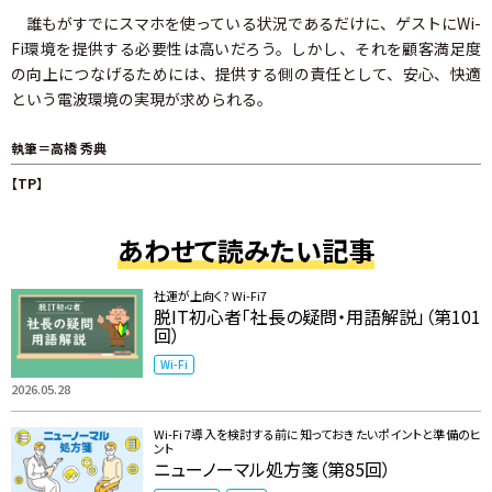
誰もがすでにスマホを使っている状況であるだけに、ゲストにWi-
Fi環境を提供する必要性は高いだろう。しかし、それを顧客満足度
の向上につなげるためには、提供する側の責任として、安心、快適
という電波環境の実現が求められる。
執筆＝高橋 秀典
【TP】
あわせて読みたい記事
社運が上向く? Wi-Fi7
脱IT初心者「社長の疑問・用語解説」（第101
回）
Wi-Fi
2026.05.28
Wi-Fi 7導入を検討する前に知っておきたいポイントと準備のヒ
ント
ニューノーマル処方箋（第85回）