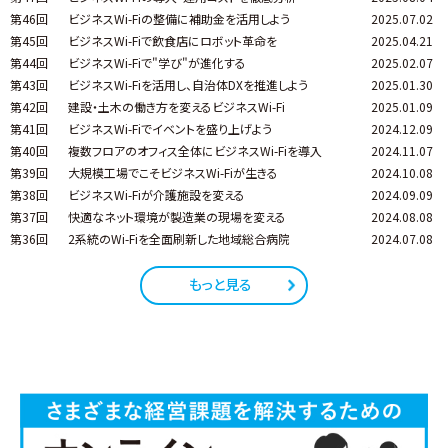
第46回
ビジネスWi-Fiの整備に補助金を活用しよう
2025.07.02
第45回
ビジネスWi-Fiで飲食店にロボット革命を
2025.04.21
第44回
ビジネスWi-Fiで"学び"が進化する
2025.02.07
第43回
ビジネスWi-Fiを活用し、自治体DXを推進しよう
2025.01.30
第42回
建設・土木の働き方を変えるビジネスWi-Fi
2025.01.09
第41回
ビジネスWi-Fiでイベントを盛り上げよう
2024.12.09
第40回
複数フロアのオフィス全体にビジネスWi-Fiを導入
2024.11.07
第39回
大規模工場でこそビジネスWi-Fiが生きる
2024.10.08
第38回
ビジネスWi-Fiが介護施設を変える
2024.09.09
第37回
快適なネット環境が製造業の現場を変える
2024.08.08
第36回
2系統のWi-Fiを全面刷新した地域総合病院
2024.07.08
もっと見る