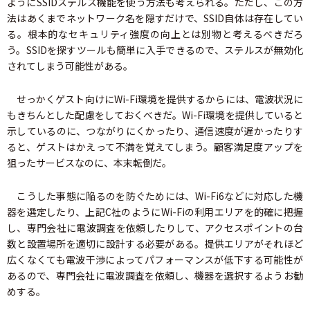
ようにSSIDステルス機能を使う方法も考えられる。ただし、この方
法はあくまでネットワーク名を隠すだけで、SSID自体は存在してい
る。根本的なセキュリティ強度の向上とは別物と考えるべきだろ
う。SSIDを探すツールも簡単に入手できるので、ステルスが無効化
されてしまう可能性がある。
せっかくゲスト向けにWi-Fi環境を提供するからには、電波状況に
もきちんとした配慮をしておくべきだ。Wi-Fi環境を提供していると
示しているのに、つながりにくかったり、通信速度が遅かったりす
ると、ゲストはかえって不満を覚えてしまう。顧客満足度アップを
狙ったサービスなのに、本末転倒だ。
こうした事態に陥るのを防ぐためには、Wi-Fi6などに対応した機
器を選定したり、上記C社のようにWi-Fiの利用エリアを的確に把握
し、専門会社に電波調査を依頼したりして、アクセスポイントの台
数と設置場所を適切に設計する必要がある。提供エリアがそれほど
広くなくても電波干渉によってパフォーマンスが低下する可能性が
あるので、専門会社に電波調査を依頼し、機器を選択するようお勧
めする。