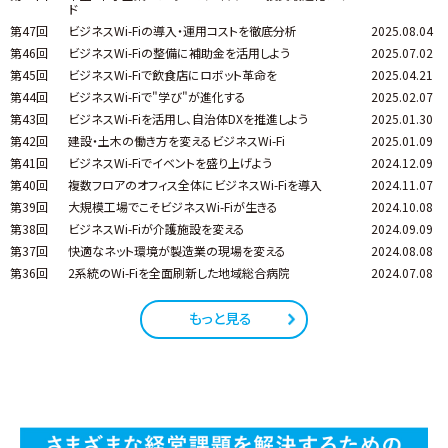
ド
第47回
ビジネスWi-Fiの導入・運用コストを徹底分析
2025.08.04
第46回
ビジネスWi-Fiの整備に補助金を活用しよう
2025.07.02
第45回
ビジネスWi-Fiで飲食店にロボット革命を
2025.04.21
第44回
ビジネスWi-Fiで"学び"が進化する
2025.02.07
第43回
ビジネスWi-Fiを活用し、自治体DXを推進しよう
2025.01.30
第42回
建設・土木の働き方を変えるビジネスWi-Fi
2025.01.09
第41回
ビジネスWi-Fiでイベントを盛り上げよう
2024.12.09
第40回
複数フロアのオフィス全体にビジネスWi-Fiを導入
2024.11.07
第39回
大規模工場でこそビジネスWi-Fiが生きる
2024.10.08
第38回
ビジネスWi-Fiが介護施設を変える
2024.09.09
第37回
快適なネット環境が製造業の現場を変える
2024.08.08
第36回
2系統のWi-Fiを全面刷新した地域総合病院
2024.07.08
もっと見る