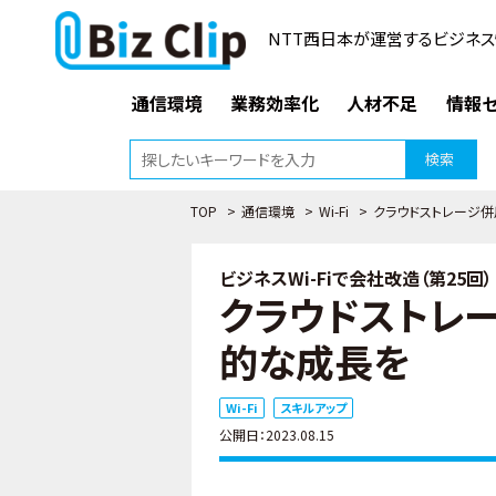
NTT西日本が運営するビジネス
通信環境
業務効率化
人材不足
情報セ
検索
TOP
>
通信環境
>
Wi-Fi
>
クラウドストレージ
ビジネスWi-Fiで会社改造（第25回）
クラウドストレ
的な成長を
Wi-Fi
スキルアップ
公開日：2023.08.15