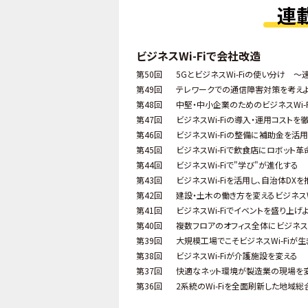
連
ビジネスWi-Fiで会社改造
第50回
5GとビジネスWi-Fiの使い分け ～
第49回
テレワークでの通信障害対策を考え
第48回
中堅・中小企業のためのビジネスWi-
第47回
ビジネスWi-Fiの導入・運用コストを
第46回
ビジネスWi-Fiの整備に補助金を活用
第45回
ビジネスWi-Fiで飲食店にロボット革
第44回
ビジネスWi-Fiで"学び"が進化する
第43回
ビジネスWi-Fiを活用し、自治体DXを
第42回
建設・土木の働き方を変えるビジネスWi
第41回
ビジネスWi-Fiでイベントを盛り上げ
第40回
複数フロアのオフィス全体にビジネスW
第39回
大規模工場でこそビジネスWi-Fiが生
第38回
ビジネスWi-Fiが介護施設を変える
第37回
快適なネット環境が製造業の現場を
第36回
2系統のWi-Fiを全面刷新した地域総