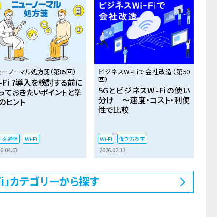
ューノーマル処方箋（第85回）
ビジネスWi-Fiで会社改造（第50
回）
i-Fi 7導入を検討する前に
5GとビジネスWi-Fiの使い
っておきたいポイントと準
分け ～速度・コスト・利便
のヒント
性で比較
ータ通信
Wi-Fi
Wi-Fi
働き方改革
6.04.03
2026.02.12
-Fi」カテゴリーから探す