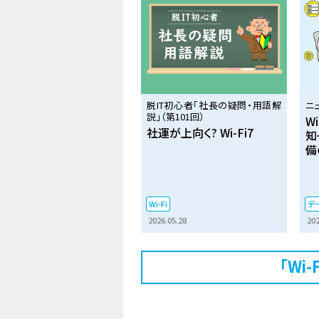
脱IT初心者「社長の疑問・用語解
ニ
説」（第101回）
W
社運が上向く? Wi-Fi7
知
備
Wi-Fi
デ
2026.05.28
202
「Wi