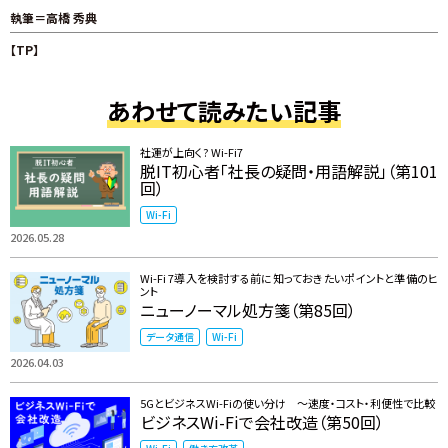
執筆＝高橋 秀典
【TP】
あわせて読みたい記事
社運が上向く? Wi-Fi7
脱IT初心者「社長の疑問・用語解説」（第101
回）
Wi-Fi
2026.05.28
Wi-Fi 7導入を検討する前に知っておきたいポイントと準備のヒ
ント
ニューノーマル処方箋（第85回）
データ通信
Wi-Fi
2026.04.03
5GとビジネスWi-Fiの使い分け ～速度・コスト・利便性で比較
ビジネスWi-Fiで会社改造（第50回）