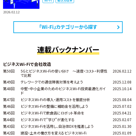
Wi-Fi
働き方改革
2026.02.12
「Wi-Fi」カテゴリーから探す
連載バックナンバー
ビジネスWi-Fiで会社改造
第50回
5GとビジネスWi-Fiの使い分け ～速度・コスト・利便性
2026.02.12
で比較
第49回
テレワークでの通信障害対策を考えよう
2025.12.08
第48回
中堅・中小企業のためのビジネスWi-Fi投資最適化ガイ
2025.10.14
ド
第47回
ビジネスWi-Fiの導入・運用コストを徹底分析
2025.08.04
第46回
ビジネスWi-Fiの整備に補助金を活用しよう
2025.07.02
第45回
ビジネスWi-Fiで飲食店にロボット革命を
2025.04.21
第44回
ビジネスWi-Fiで"学び"が進化する
2025.02.07
第43回
ビジネスWi-Fiを活用し、自治体DXを推進しよう
2025.01.30
第42回
建設・土木の働き方を変えるビジネスWi-Fi
2025.01.09