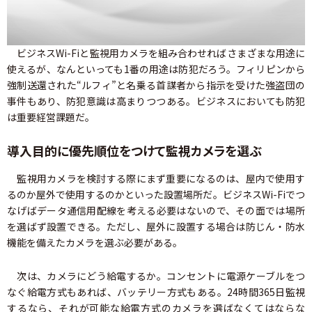
ビジネスWi-Fiと監視用カメラを組み合わせればさまざまな用途に
使えるが、なんといっても1番の用途は防犯だろう。フィリピンから
強制送還された“ルフィ”と名乗る首謀者から指示を受けた強盗団の
事件もあり、防犯意識は高まりつつある。ビジネスにおいても防犯
は重要経営課題だ。
導入目的に優先順位をつけて監視カメラを選ぶ
監視用カメラを検討する際にまず重要になるのは、屋内で使用す
るのか屋外で使用するのかといった設置場所だ。ビジネスWi-Fiでつ
なげばデータ通信用配線を考える必要はないので、その面では場所
を選ばず設置できる。ただし、屋外に設置する場合は防じん・防水
機能を備えたカメラを選ぶ必要がある。
次は、カメラにどう給電するか。コンセントに電源ケーブルをつ
なぐ給電方式もあれば、バッテリー方式もある。24時間365日監視
するなら、それが可能な給電方式のカメラを選ばなくてはならな