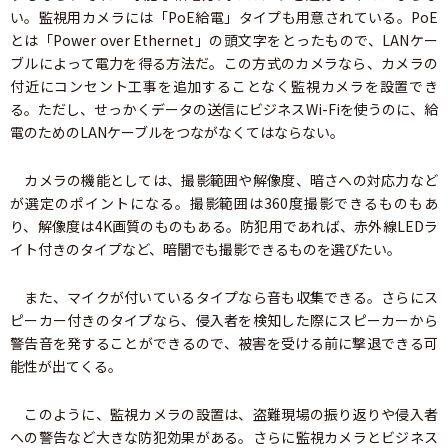
い。監視用カメラには「PoE給電」タイプも用意されている。PoE
とは「Power over Ethernet」の頭文字をとったもので、LANケー
ブルによって電力を得る方法だ。この方式のカメラなら、カメラの
付近にコンセント工事を追加することなく監視カメラを設置でき
る。ただし、せっかくデータの送信にビジネスWi-Fiを使うのに、給
電のためのLANケーブルをつながなくてはならない。
カメラの機能としては、撮影範囲や解像度、暗さへの対応力など
が選定のポイントになる。撮影範囲は360度撮影できるものもあ
り、解像度は4K画質のものもある。防犯用であれば、赤外線LEDラ
イト付きのタイプなど、暗闇でも撮影できるものを選びたい。
また、マイクが付いているタイプなら音も収集できる。さらにス
ピーカー付きのタイプなら、侵入者を検知した際にスピーカーから
警告音を発することができるので、被害を受ける前に撃退できる可
能性が出てくる。
このように、監視カメラの設置は、盗難現場の振り返りや侵入者
への警告など大きな防犯効果がある。さらに監視カメラとビジネス