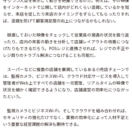
守りつつ人型を表示して動きを把握できるのだ。例えば、その映像
をインターネットで公開して店内がどれくらい混雑しているかを知
らせ、来店を促したり来店のタイミングをずらしてもらったりすれ
ば、混雑を防げて顧客満足度の向上につながるかもしれない。
録画しておいた映像をチェックして従業員の接遇の状況を振り返
ったり、店内の来客の動きを分析して店舗レイアウトの改善につな
げたりもできるだろう。POSレジと連携させれば、レジでの不正や
レジ周りのトラブル解決につなげることも可能だ。
スーパーなどに複数の店舗を展開しているある小売店チェーンで
は、監視カメラ、ビジネスWi-Fi、クラウド対応サービスを導入して
管理者がWeb上ですべての店舗を一元管理、リアルタイムの映像で
状況を細かく確認できるようになり、店舗運営の効率化につながっ
たという。
監視カメラとビジネスWi-Fi、そしてクラウドを組み合わせれば、
セキュリティの強化だけでなく、業務の効率化によって人材不足と
いう重要な経営課題の解決も期待できる。