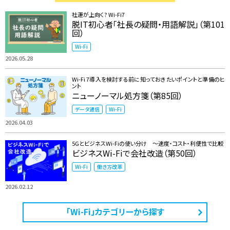
社運が上向く? Wi-Fi7
脱IT初心者「社長の疑問・用語解説」（第101
回）
Wi-Fi
2026.05.28
Wi-Fi 7導入を検討する前に知っておきたいポイントと準備のヒ
ント
ニューノーマル処方箋（第85回）
データ通信
Wi-Fi
2026.04.03
5GとビジネスWi-Fiの使い分け ～速度・コスト・利便性で比較
ビジネスWi-Fiで会社改造（第50回）
Wi-Fi
働き方改革
2026.02.12
「Wi-Fi」カテゴリーから探す