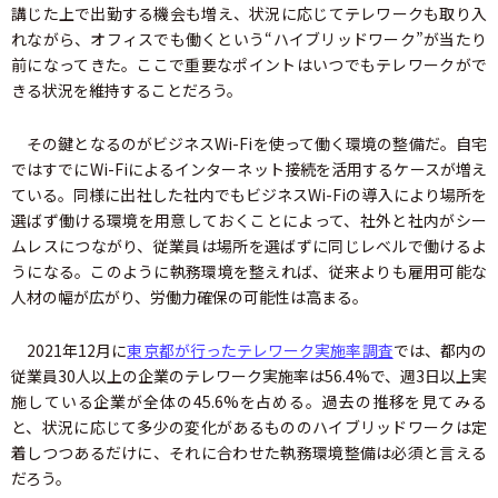
講じた上で出勤する機会も増え、状況に応じてテレワークも取り入
れながら、オフィスでも働くという“ハイブリッドワーク”が当たり
前になってきた。ここで重要なポイントはいつでもテレワークがで
きる状況を維持することだろう。
その鍵となるのがビジネスWi-Fiを使って働く環境の整備だ。自宅
ではすでにWi-Fiによるインターネット接続を活用するケースが増え
ている。同様に出社した社内でもビジネスWi-Fiの導入により場所を
選ばず働ける環境を用意しておくことによって、社外と社内がシー
ムレスにつながり、従業員は場所を選ばずに同じレベルで働けるよ
うになる。このように執務環境を整えれば、従来よりも雇用可能な
人材の幅が広がり、労働力確保の可能性は高まる。
2021年12月に
東京都が行ったテレワーク実施率調査
では、都内の
従業員30人以上の企業のテレワーク実施率は56.4%で、週3日以上実
施している企業が全体の45.6%を占める。過去の推移を見てみる
と、状況に応じて多少の変化があるもののハイブリッドワークは定
着しつつあるだけに、それに合わせた執務環境整備は必須と言える
だろう。