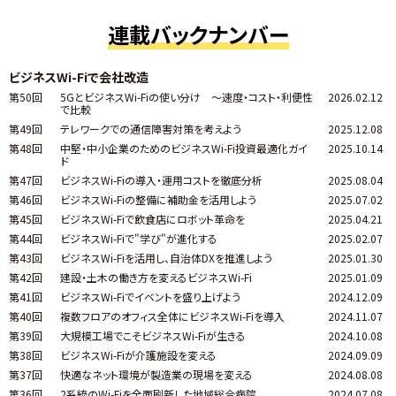
連載バックナンバー
ビジネスWi-Fiで会社改造
第50回
5GとビジネスWi-Fiの使い分け ～速度・コスト・利便性
2026.02.12
で比較
第49回
テレワークでの通信障害対策を考えよう
2025.12.08
第48回
中堅・中小企業のためのビジネスWi-Fi投資最適化ガイ
2025.10.14
ド
第47回
ビジネスWi-Fiの導入・運用コストを徹底分析
2025.08.04
第46回
ビジネスWi-Fiの整備に補助金を活用しよう
2025.07.02
第45回
ビジネスWi-Fiで飲食店にロボット革命を
2025.04.21
第44回
ビジネスWi-Fiで"学び"が進化する
2025.02.07
第43回
ビジネスWi-Fiを活用し、自治体DXを推進しよう
2025.01.30
第42回
建設・土木の働き方を変えるビジネスWi-Fi
2025.01.09
第41回
ビジネスWi-Fiでイベントを盛り上げよう
2024.12.09
第40回
複数フロアのオフィス全体にビジネスWi-Fiを導入
2024.11.07
第39回
大規模工場でこそビジネスWi-Fiが生きる
2024.10.08
第38回
ビジネスWi-Fiが介護施設を変える
2024.09.09
第37回
快適なネット環境が製造業の現場を変える
2024.08.08
第36回
2系統のWi-Fiを全面刷新した地域総合病院
2024.07.08