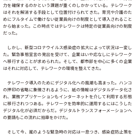
力を確保するのかという課題が重くのしかかっている。テレワーク
はそれを解消する手段として位置付けられてきた。育児や介護のた
めにフルタイムで働けない従業員向けの制度として導入されること
から始まった。この時点ではテレワークは特定の従業員向けの制度
だった。
しかし、新型コロナウイルス感染症の拡大によって状況は一変し
た。緊急事態宣言の発出を受けて、企業はいや応なしにテレワーク
へ移行することが求められた。そして、都市部を中心に多くの企業
はそれに対応して、テレワークの環境を整えてきた。
テレワーク導入のためにデジタル化への風潮も高まった。ハンコ
の押印の省略に象徴されるように、紙の情報はデジタルデータ化さ
れ、業務アプリケーションもインターネットを介して利用する形態
に移行されつつある。テレワークを効率的に運用するにはこうした
デジタル化が必須だからだ。デジタルトランスフォーメーションへ
の要請もこの流れに拍車をかけた。
そして今、嵐のような緊急時の対応は一息つき、感染症防止策を