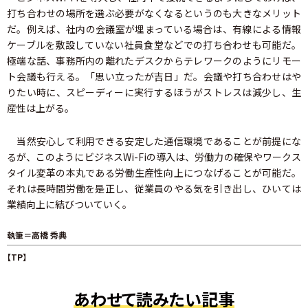
打ち合わせの場所を選ぶ必要がなくなるというのも大きなメリット
だ。例えば、社内の会議室が埋まっている場合は、有線による情報
ケーブルを敷設していない社員食堂などでの打ち合わせも可能だ。
極端な話、事務所内の離れたデスクからテレワークのようにリモー
ト会議も行える。「思い立ったが吉日」だ。会議や打ち合わせはや
りたい時に、スピーディーに実行するほうがストレスは減少し、生
産性は上がる。
当然安心して利用できる安定した通信環境であることが前提にな
るが、このようにビジネスWi-Fiの導入は、労働力の確保やワークス
タイル変革の本丸である労働生産性向上につなげることが可能だ。
それは長時間労働を是正し、従業員のやる気を引き出し、ひいては
業績向上に結びついていく。
執筆＝高橋 秀典
【TP】
あわせて読みたい記事