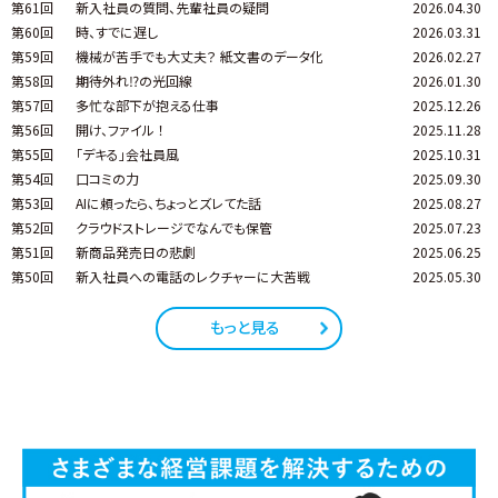
第61回
新入社員の質問、先輩社員の疑問
2026.04.30
第60回
時、すでに遅し
2026.03.31
第59回
機械が苦手でも大丈夫？ 紙文書のデータ化
2026.02.27
第58回
期待外れ⁉の光回線
2026.01.30
第57回
多忙な部下が抱える仕事
2025.12.26
第56回
開け、ファイル ！
2025.11.28
第55回
「デキる」会社員風
2025.10.31
第54回
口コミの力
2025.09.30
第53回
AIに頼ったら、ちょっとズレてた話
2025.08.27
第52回
クラウドストレージでなんでも保管
2025.07.23
第51回
新商品発売日の悲劇
2025.06.25
第50回
新入社員への電話のレクチャーに大苦戦
2025.05.30
もっと見る