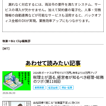
漏れなく対応するには、両法令の要件を満たすシステム、サー
ビスの導入が欠かせません。加えて契約書の電子化、人事・労務
情報の自動連携などが可能なサービスも活用すると、バックオフ
ィス全般のDXが実現。業務効率アップにもつながります。
執筆＝Biz Clip編集部
【MT】
あわせて読みたい記事
2026年ボーナスは平均で177万円。昨年より10万円アップ
税理士が語る、経営者が知るべき経理・総務
のツボ（第118回）
業務課題
経営全般
資金・経費
2026.06.30
出社回帰で起こる「会議室不足」に効くDX