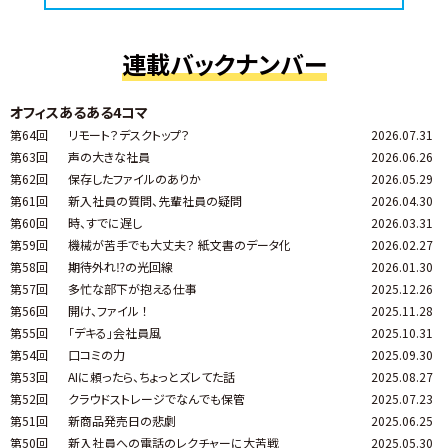
連載バックナンバー
オフィスあるある4コマ
第64回
リモート？デスクトップ？
2026.07.31
第63回
声の大きな社員
2026.06.26
第62回
保存したファイルのありか
2026.05.29
第61回
新入社員の質問、先輩社員の疑問
2026.04.30
第60回
時、すでに遅し
2026.03.31
第59回
機械が苦手でも大丈夫？ 紙文書のデータ化
2026.02.27
第58回
期待外れ⁉の光回線
2026.01.30
第57回
多忙な部下が抱える仕事
2025.12.26
第56回
開け、ファイル ！
2025.11.28
第55回
「デキる」会社員風
2025.10.31
第54回
口コミの力
2025.09.30
第53回
AIに頼ったら、ちょっとズレてた話
2025.08.27
第52回
クラウドストレージでなんでも保管
2025.07.23
第51回
新商品発売日の悲劇
2025.06.25
第50回
新入社員への電話のレクチャーに大苦戦
2025.05.30