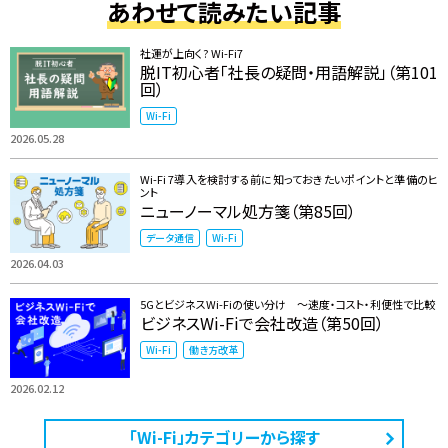
あわせて読みたい記事
社運が上向く? Wi-Fi7
脱IT初心者「社長の疑問・用語解説」（第101
回）
Wi-Fi
2026.05.28
Wi-Fi 7導入を検討する前に知っておきたいポイントと準備のヒ
ント
ニューノーマル処方箋（第85回）
データ通信
Wi-Fi
2026.04.03
5GとビジネスWi-Fiの使い分け ～速度・コスト・利便性で比較
ビジネスWi-Fiで会社改造（第50回）
Wi-Fi
働き方改革
2026.02.12
「Wi-Fi」カテゴリーから探す