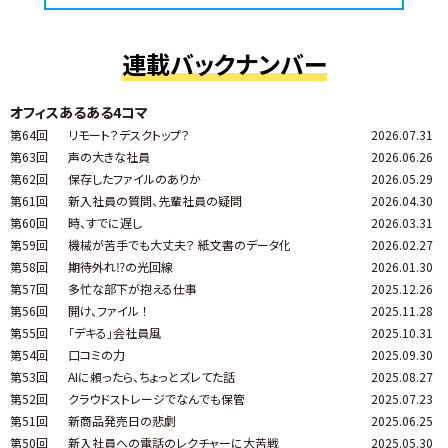
連載バックナンバー
オフィスあるある4コマ
第64回
リモート？デスクトップ？
2026.07.31
第63回
声の大きな社員
2026.06.26
第62回
保存したファイルのありか
2026.05.29
第61回
新入社員の質問、先輩社員の疑問
2026.04.30
第60回
時、すでに遅し
2026.03.31
第59回
機械が苦手でも大丈夫？ 紙文書のデータ化
2026.02.27
第58回
期待外れ⁉の光回線
2026.01.30
第57回
多忙な部下が抱える仕事
2025.12.26
第56回
開け、ファイル ！
2025.11.28
第55回
「デキる」会社員風
2025.10.31
第54回
口コミの力
2025.09.30
第53回
AIに頼ったら、ちょっとズレてた話
2025.08.27
第52回
クラウドストレージでなんでも保管
2025.07.23
第51回
新商品発売日の悲劇
2025.06.25
第50回
新入社員への電話のレクチャーに大苦戦
2025.05.30