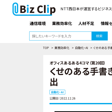
NTT西日本が運営するビジネス
通信環境
業務効率化
人材不足
情報セ
検索
TOP
>
業務効率化
>
自動化・AI
>
くせのある手
オフィスあるある4コマ（第20回）
くせのある手書
出
自動化・AI
公開日：2022.12.26