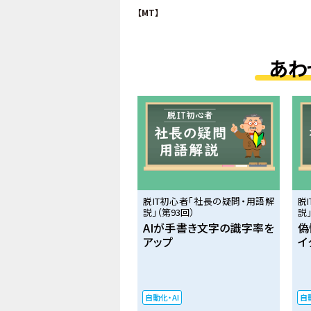
【MT】
あわ
脱IT初心者「社長の疑問・用語解
脱
説」（第93回）
説」
AIが手書き文字の識字率を
偽
アップ
イ
自動化・AI
自動