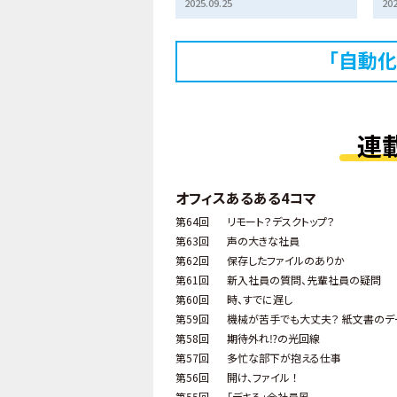
2025.09.25
202
「自動化
連
オフィスあるある4コマ
第64回
リモート？デスクトップ？
第63回
声の大きな社員
第62回
保存したファイルのありか
第61回
新入社員の質問、先輩社員の疑問
第60回
時、すでに遅し
第59回
機械が苦手でも大丈夫？ 紙文書のデ
第58回
期待外れ⁉の光回線
第57回
多忙な部下が抱える仕事
第56回
開け、ファイル ！
第55回
「デキる」会社員風