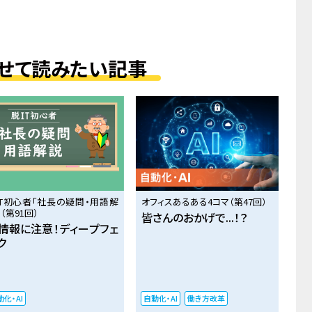
せて読みたい記事
IT初心者「社長の疑問・用語解
オフィスあるある4コマ（第47回）
（第91回）
皆さんのおかげで...！？
情報に注意！ディープフェ
ク
化・AI
自動化・AI
働き方改革