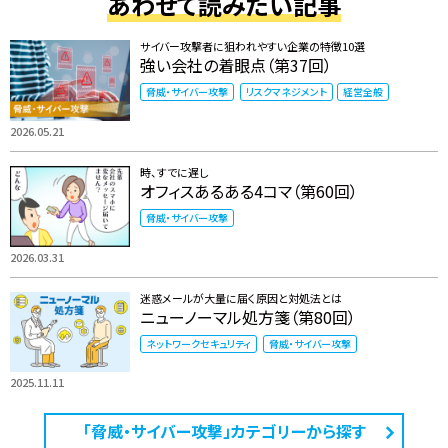
あわせて読みたい記事
サイバー攻撃者に狙われやすい企業の特徴10選
強い会社の着眼点（第37回）
脅威・サイバー攻撃
リスクマネジメント
経営全般
2026.05.21
時、すでに遅し
オフィスあるある4コマ（第60回）
脅威・サイバー攻撃
2026.03.31
迷惑メールが大量に届く原因と対処法とは
ニューノーマル処方箋（第80回）
ネットワークセキュリティ
脅威・サイバー攻撃
2025.11.11
「脅威・サイバー攻撃」カテゴリーから探す