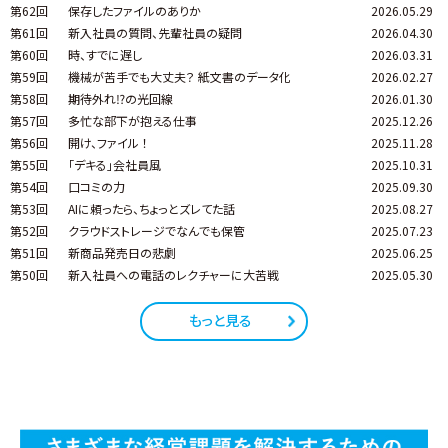
第62回
保存したファイルのありか
2026.05.29
第61回
新入社員の質問、先輩社員の疑問
2026.04.30
第60回
時、すでに遅し
2026.03.31
第59回
機械が苦手でも大丈夫？ 紙文書のデータ化
2026.02.27
第58回
期待外れ⁉の光回線
2026.01.30
第57回
多忙な部下が抱える仕事
2025.12.26
第56回
開け、ファイル ！
2025.11.28
第55回
「デキる」会社員風
2025.10.31
第54回
口コミの力
2025.09.30
第53回
AIに頼ったら、ちょっとズレてた話
2025.08.27
第52回
クラウドストレージでなんでも保管
2025.07.23
第51回
新商品発売日の悲劇
2025.06.25
第50回
新入社員への電話のレクチャーに大苦戦
2025.05.30
もっと見る