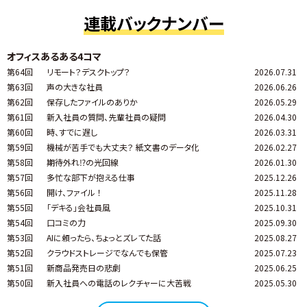
連載バックナンバー
オフィスあるある4コマ
第64回
リモート？デスクトップ？
2026.07.31
第63回
声の大きな社員
2026.06.26
第62回
保存したファイルのありか
2026.05.29
第61回
新入社員の質問、先輩社員の疑問
2026.04.30
第60回
時、すでに遅し
2026.03.31
第59回
機械が苦手でも大丈夫？ 紙文書のデータ化
2026.02.27
第58回
期待外れ⁉の光回線
2026.01.30
第57回
多忙な部下が抱える仕事
2025.12.26
第56回
開け、ファイル ！
2025.11.28
第55回
「デキる」会社員風
2025.10.31
第54回
口コミの力
2025.09.30
第53回
AIに頼ったら、ちょっとズレてた話
2025.08.27
第52回
クラウドストレージでなんでも保管
2025.07.23
第51回
新商品発売日の悲劇
2025.06.25
第50回
新入社員への電話のレクチャーに大苦戦
2025.05.30