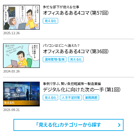
多忙な部下が抱える仕事
オフィスあるある4コマ（第57回）
見える化
2025.12.26
パソコンはどこへ消えた？
オフィスあるある4コマ（第36回）
運用管理・監視
見える化
2024.03.26
事例で学ぶ、賢い負担軽減策～製造業編
デジタル化に向けた次の一手（第1回）
見える化
人手不足対策
業務課題
2023.09.21
「見える化」カテゴリーから探す