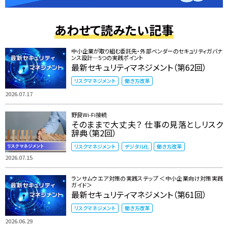
あわせて読みたい記事
中小企業が取り組む委託先・外部ベンダーのセキュリティガバナ
ンス設計―5つの実践ポイント
最新セキュリティマネジメント（第62回）
リスクマネジメント
働き方改革
2026.07.17
野良Wi-Fi接続
そのままで大丈夫？ 仕事の見落としリスク
辞典（第2回）
リスクマネジメント
デジタル化
働き方改革
2026.07.15
ランサムウエア対策の実践ステップ ＜中小企業向け対策実践
ガイド＞
最新セキュリティマネジメント（第61回）
リスクマネジメント
働き方改革
2026.06.29