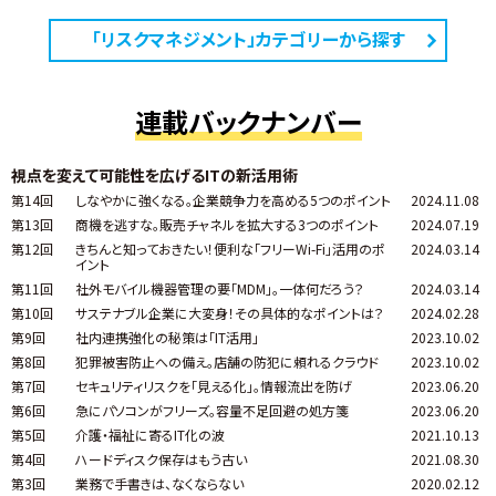
「リスクマネジメント」カテゴリーから探す
連載バックナンバー
視点を変えて可能性を広げるITの新活用術
第14回
しなやかに強くなる。企業競争力を高める5つのポイント
2024.11.08
第13回
商機を逃すな。販売チャネルを拡大する3つのポイント
2024.07.19
第12回
きちんと知っておきたい！便利な「フリーWi-Fi」活用のポ
2024.03.14
イント
第11回
社外モバイル機器管理の要「MDM」。一体何だろう？
2024.03.14
第10回
サステナブル企業に大変身！その具体的なポイントは？
2024.02.28
第9回
社内連携強化の秘策は「IT活用」
2023.10.02
第8回
犯罪被害防止への備え。店舗の防犯に頼れるクラウド
2023.10.02
第7回
セキュリティリスクを「見える化」。情報流出を防げ
2023.06.20
第6回
急にパソコンがフリーズ。容量不足回避の処方箋
2023.06.20
第5回
介護・福祉に寄るIT化の波
2021.10.13
第4回
ハードディスク保存はもう古い
2021.08.30
第3回
業務で手書きは、なくならない
2020.02.12