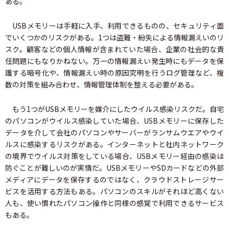
ある。
USBメモリーは手軽に入手、利用できるものの、セキュリティ面
でいくつかのリスクがある。1つは盗難・紛失による情報漏えいのリ
スク。顧客などの個人情報が含まれていた場合、企業の社会的な責
任問題にもなりかねない。万一の情報漏えい発生時にもデータを保
護する暗号化や、情報漏えい時の原因究明を行うログ管理など、複
数の対策を組み合わせ、情報管理体制を整える必要がある。
もう1つがUSBメモリーを媒介にしたウイルス感染リスクだ。自宅
のパソコンがウイルス感染していた場合、USBメモリーに保存した
データを介して会社のパソコンやサーバーがランサムウエアやウイ
ルスに感染するリスクがある。インターネットと社内ネットワーク
の境界でウイルス対策をしている場合、USBメモリー経由の感染は
防ぐことが難しいのが実情だ。USBメモリーやSDカードなどの外部
メディアにデータを保存するのではなく、クラウドストレージサー
ビスを活用する方法もある。パソコンのスキルがそれほど高くない
人も、使い慣れたパソコン操作と同様の感覚で利用できるサービス
もある。