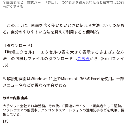
全画面表示と「数式バー」「見出し」の非表示を組み合わせると縦方向は10行
分広くできる
このように、画面を広く使いたいときに使える方法はいくつかあ
る。自分のやりやすい方法を覚えて利用すると便利だ。
【ダウンロード】
「時短エクセル」 エクセルの表を大きく表示するさまざまな方
法 のお試しファイルのダウンロードは
こちら
から（Excelファイ
ル）
※解説用画面はWindows 11上でMicrosoft 365のExcelを使用。一部
メニュー名などが異なる場合がある
執筆＝内藤 由美
大手ソフト会社で14年勤務。その後、IT関連のライター・編集者として活動。
ソフトウエアの解説本、パソコンやスマートフォンの活用記事などを執筆、編
集している。
【T】