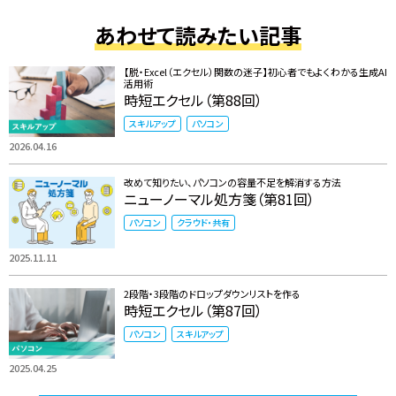
あわせて読みたい記事
【脱・Excel（エクセル）関数の迷子】初心者でもよくわかる生成AI
活用術
時短エクセル（第88回）
スキルアップ
パソコン
2026.04.16
改めて知りたい、パソコンの容量不足を解消する方法
ニューノーマル処方箋（第81回）
パソコン
クラウド・共有
2025.11.11
2段階・3段階のドロップダウンリストを作る
時短エクセル（第87回）
パソコン
スキルアップ
2025.04.25