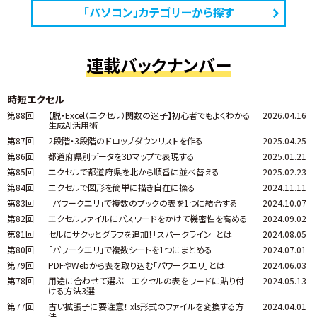
「パソコン」カテゴリーから探す
連載バックナンバー
時短エクセル
第88回
【脱・Excel（エクセル）関数の迷子】初心者でもよくわかる
2026.04.16
生成AI活用術
第87回
2段階・3段階のドロップダウンリストを作る
2025.04.25
第86回
都道府県別データを3Dマップで表現する
2025.01.21
第85回
エクセルで都道府県を北から順番に並べ替える
2025.02.23
第84回
エクセルで図形を簡単に描き自在に操る
2024.11.11
第83回
「パワークエリ」で複数のブックの表を1つに結合する
2024.10.07
第82回
エクセルファイルにパスワードをかけて機密性を高める
2024.09.02
第81回
セルにサクッとグラフを追加！「スパークライン」とは
2024.08.05
第80回
「パワークエリ」で複数シートを1つにまとめる
2024.07.01
第79回
PDFやWebから表を取り込む「パワークエリ」とは
2024.06.03
第78回
用途に合わせて選ぶ エクセルの表をワードに貼り付
2024.05.13
ける方法3選
第77回
古い拡張子に要注意！ xls形式のファイルを変換する方
2024.04.01
法