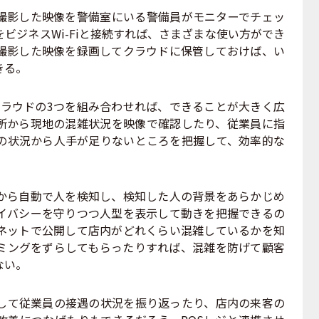
影した映像を警備室にいる警備員がモニターでチェッ
ビジネスWi-Fiと接続すれば、さまざまな使い方ができ
撮影した映像を録画してクラウドに保管しておけば、い
きる。
クラウドの3つを組み合わせれば、できることが大きく広
所から現地の混雑状況を映像で確認したり、従業員に指
の状況から人手が足りないところを把握して、効率的な
ら自動で人を検知し、検知した人の背景をあらかじめ
イバシーを守りつつ人型を表示して動きを把握できるの
ネットで公開して店内がどれくらい混雑しているかを知
ミングをずらしてもらったりすれば、混雑を防げて顧客
ない。
て従業員の接遇の状況を振り返ったり、店内の来客の