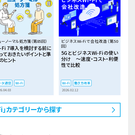
ューノーマル処方箋（第85回）
ビジネスWi-Fiで会社改造（第50
回）
i-Fi 7導入を検討する前に
5GとビジネスWi-Fiの使い
っておきたいポイントと準
分け ～速度・コスト・利便
のヒント
性で比較
ータ通信
Wi-Fi
Wi-Fi
働き方改革
6.04.03
2026.02.12
-Fi」カテゴリーから探す