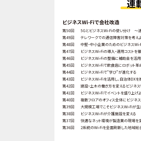
連
ビジネスWi-Fiで会社改造
第50回
5GとビジネスWi-Fiの使い分け ～
第49回
テレワークでの通信障害対策を考え
第48回
中堅・中小企業のためのビジネスWi-
第47回
ビジネスWi-Fiの導入・運用コストを
第46回
ビジネスWi-Fiの整備に補助金を活用
第45回
ビジネスWi-Fiで飲食店にロボット革
第44回
ビジネスWi-Fiで"学び"が進化する
第43回
ビジネスWi-Fiを活用し、自治体DXを
第42回
建設・土木の働き方を変えるビジネスWi
第41回
ビジネスWi-Fiでイベントを盛り上げ
第40回
複数フロアのオフィス全体にビジネスW
第39回
大規模工場でこそビジネスWi-Fiが生
第38回
ビジネスWi-Fiが介護施設を変える
第37回
快適なネット環境が製造業の現場を
第36回
2系統のWi-Fiを全面刷新した地域総