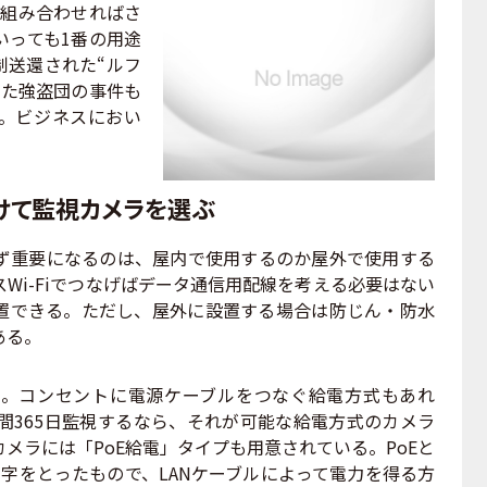
を組み合わせればさ
いっても1番の用途
制送還された“ルフ
けた強盗団の事件も
。ビジネスにおい
けて監視カメラを選ぶ
重要になるのは、屋内で使用するのか屋外で使用する
Wi-Fiでつなげばデータ通信用配線を考える必要はない
置できる。ただし、屋外に設置する場合は防じん・防水
ある。
。コンセントに電源ケーブルをつなぐ給電方式もあれ
間365日監視するなら、それが可能な給電方式のカメラ
メラには「PoE給電」タイプも用意されている。PoEと
et」の頭文字をとったもので、LANケーブルによって電力を得る方