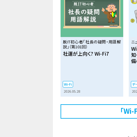
脱IT初心者「社長の疑問・用語解
ニ
説」（第101回）
W
社運が上向く? Wi-Fi7
知
備
Wi-Fi
デ
2026.05.28
202
「Wi