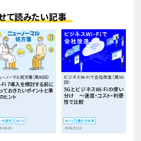
せて読みたい記事
ューノーマル処方箋（第85回）
ビジネスWi-Fiで会社改造（第50
回）
i-Fi 7導入を検討する前に
5GとビジネスWi-Fiの使い
っておきたいポイントと準
分け ～速度・コスト・利便
のヒント
性で比較
ータ通信
Wi-Fi
Wi-Fi
働き方改革
6.04.03
2026.02.12