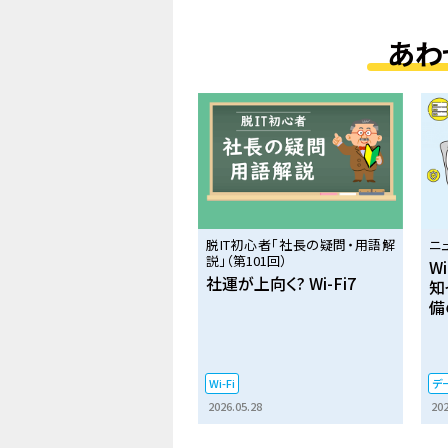
あわ
脱IT初心者「社長の疑問・用語解
ニ
説」（第101回）
W
社運が上向く? Wi-Fi7
知
備
Wi-Fi
デ
2026.05.28
202