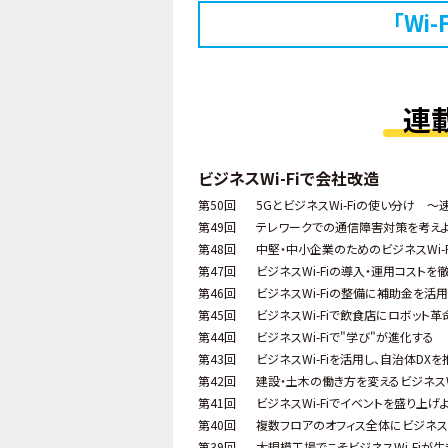
「Wi
連
ビジネスWi-Fiで会社改造
第50回
5GとビジネスWi-Fiの使い分け ～
第49回
テレワークでの通信障害対策を考え
第48回
中堅・中小企業のためのビジネスWi-
第47回
ビジネスWi-Fiの導入・運用コストを
第46回
ビジネスWi-Fiの整備に補助金を活用
第45回
ビジネスWi-Fiで飲食店にロボット革
第44回
ビジネスWi-Fiで"学び"が進化する
第43回
ビジネスWi-Fiを活用し、自治体DXを
第42回
建設・土木の働き方を変えるビジネスWi
第41回
ビジネスWi-Fiでイベントを盛り上げ
第40回
複数フロアのオフィス全体にビジネスW
第39回
大規模工場でこそビジネスWi-Fiが生