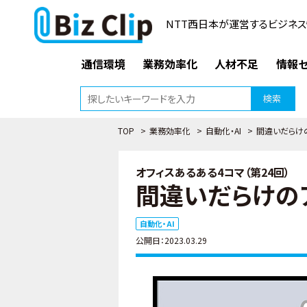
NTT西日本が運営するビジネス
通信環境
業務効率化
人材不足
情報セ
検索
TOP
>
業務効率化
>
自動化・AI
>
間違いだらけ
オフィスあるある4コマ（第24回）
間違いだらけの
自動化・AI
公開日：2023.03.29