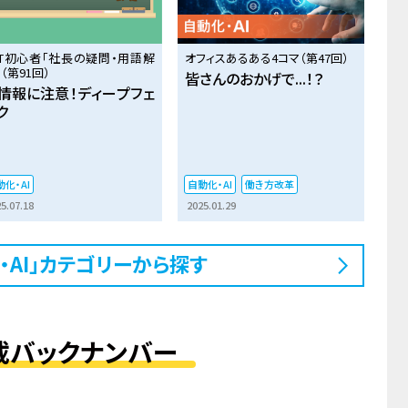
IT初心者「社長の疑問・用語解
オフィスあるある4コマ（第47回）
（第91回）
皆さんのおかげで...！？
情報に注意！ディープフェ
ク
化・AI
自動化・AI
働き方改革
5.07.18
2025.01.29
・AI」カテゴリーから探す
載バックナンバー