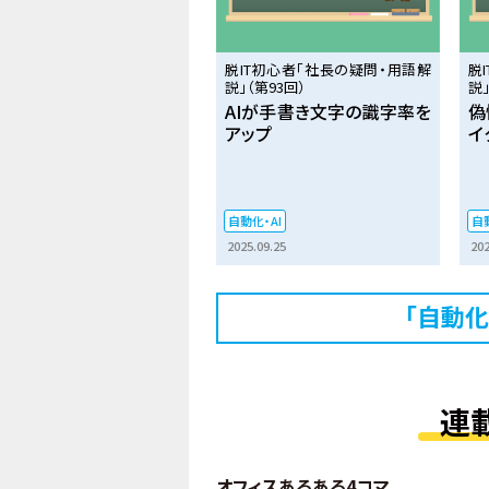
脱IT初心者「社長の疑問・用語解
脱
説」（第93回）
説」
AIが手書き文字の識字率を
偽
アップ
イ
自動化・AI
自動
2025.09.25
202
「自動化
連
オフィスあるある4コマ