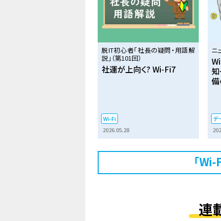
脱IT初心者「社長の疑問・用語解
ニ
説」（第101回）
W
社運が上向く? Wi-Fi7
知
備
Wi-Fi
デ
2026.05.28
202
「Wi
連