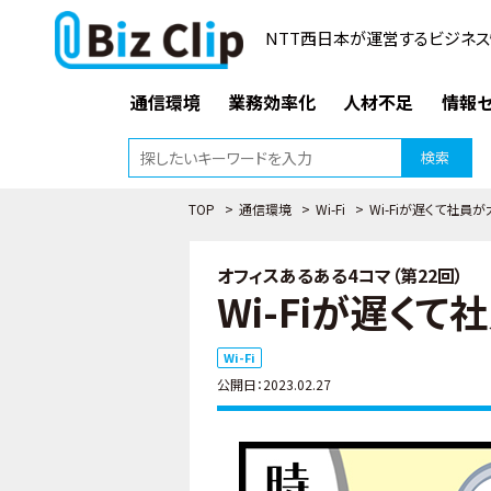
NTT西日本が運営するビジネス
通信環境
業務効率化
人材不足
情報セ
検索
TOP
>
通信環境
>
Wi-Fi
>
Wi-Fiが遅くて社員
オフィスあるある4コマ（第22回）
Wi-Fiが遅くて
Wi-Fi
公開日：2023.02.27