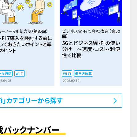
ューノーマル処方箋（第85回）
ビジネスWi-Fiで会社改造（第50
回）
i-Fi 7導入を検討する前に
5GとビジネスWi-Fiの使い
っておきたいポイントと準
分け ～速度・コスト・利便
のヒント
性で比較
ータ通信
Wi-Fi
Wi-Fi
働き方改革
6.04.03
2026.02.12
-Fi」カテゴリーから探す
載バックナンバー