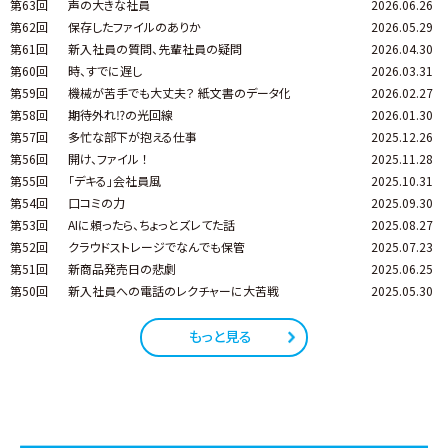
第63回
声の大きな社員
2026.06.26
第62回
保存したファイルのありか
2026.05.29
第61回
新入社員の質問、先輩社員の疑問
2026.04.30
第60回
時、すでに遅し
2026.03.31
第59回
機械が苦手でも大丈夫？ 紙文書のデータ化
2026.02.27
第58回
期待外れ⁉の光回線
2026.01.30
第57回
多忙な部下が抱える仕事
2025.12.26
第56回
開け、ファイル ！
2025.11.28
第55回
「デキる」会社員風
2025.10.31
第54回
口コミの力
2025.09.30
第53回
AIに頼ったら、ちょっとズレてた話
2025.08.27
第52回
クラウドストレージでなんでも保管
2025.07.23
第51回
新商品発売日の悲劇
2025.06.25
第50回
新入社員への電話のレクチャーに大苦戦
2025.05.30
もっと見る