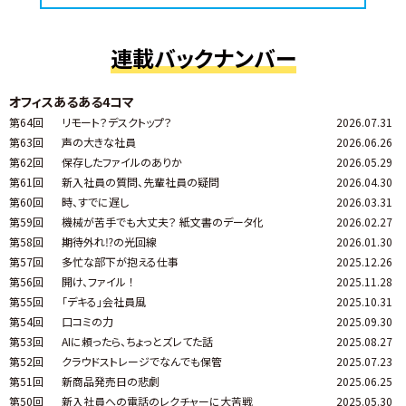
連載バックナンバー
オフィスあるある4コマ
第64回
リモート？デスクトップ？
2026.07.31
第63回
声の大きな社員
2026.06.26
第62回
保存したファイルのありか
2026.05.29
第61回
新入社員の質問、先輩社員の疑問
2026.04.30
第60回
時、すでに遅し
2026.03.31
第59回
機械が苦手でも大丈夫？ 紙文書のデータ化
2026.02.27
第58回
期待外れ⁉の光回線
2026.01.30
第57回
多忙な部下が抱える仕事
2025.12.26
第56回
開け、ファイル ！
2025.11.28
第55回
「デキる」会社員風
2025.10.31
第54回
口コミの力
2025.09.30
第53回
AIに頼ったら、ちょっとズレてた話
2025.08.27
第52回
クラウドストレージでなんでも保管
2025.07.23
第51回
新商品発売日の悲劇
2025.06.25
第50回
新入社員への電話のレクチャーに大苦戦
2025.05.30