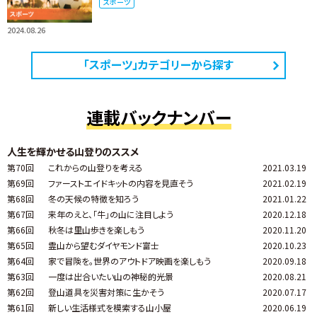
スポーツ
2024.08.26
「スポーツ」カテゴリーから探す
連載バックナンバー
人生を輝かせる山登りのススメ
第70回
これからの山登りを考える
2021.03.19
第69回
ファーストエイドキットの内容を見直そう
2021.02.19
第68回
冬の天候の特徴を知ろう
2021.01.22
第67回
来年のえと、「牛」の山に注目しよう
2020.12.18
第66回
秋冬は里山歩きを楽しもう
2020.11.20
第65回
霊山から望むダイヤモンド富士
2020.10.23
第64回
家で冒険を。世界のアウトドア映画を楽しもう
2020.09.18
第63回
一度は出合いたい山の神秘的光景
2020.08.21
第62回
登山道具を災害対策に生かそう
2020.07.17
第61回
新しい生活様式を模索する山小屋
2020.06.19