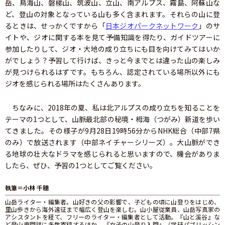
岳、鳥海山、磐梯山、筑波山、立山、南アルプス、霧島、阿蘇山な
ど、登山の対象となっている山も多く含まれます。それらの山に登
るときは、せっかくですから「
日本ジオパークネットワーク
」のサ
イトや、ジオに関する本を見て予備知識を得たり、ガイドツアーに
参加したりして、ジオ・大地の成り立ちにも目を向けてみてはいか
がでしょう？予習して行けば、きっと今までとは違った山の楽しみ
が見つけられるはずです。もちろん、認定されている場所以外にも
ジオを感じられる場所はたくさんあります。
ちなみに、2018年の夏、私は北アルプスの成り立ちを知ることを
テーマの1つとして、山脈最北部の秘境・栂海（つがみ）新道を歩い
てきました。その様子が9月28日19時56分からNHK総合（中部7県
のみ）で放送されます（中部ネイチャーシリーズ）。大山脈ができ
る地球の壮大なドラマを感じられると思いますので、機会がありま
したら、ぜひ、予習の1つとしてご覧ください。
執筆＝小林 千穂
山岳ライター・編集者。山好きの父の影響で、子どもの頃に山登りをはじめ、
里山歩きから海外遠征まで幅広く登山を楽しむ。山小屋従業員、山岳写真家の
アシスタントを経て、フリーのライター・編集者として活動。『山と溪谷』な
ど登山専門誌に多数寄稿するほか、『女子の山登り入門』（学研パブリッシン