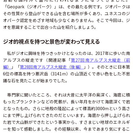
「Geopark（ジオパーク）」は、その最たる例です。ジオパークは
その性質から登山ができる山を含む場所が多くあり、ユネスコのジ
オパーク認定をめざす地域も少なくありません。そこで今回は、ジ
オを意識することで出合った山を紹介しましょう。
ジオ的視点を持つと景色が変わって見える
私がジオに興味を持つきっかけとなったのは、2017年に歩いた南
アルプスの縦走です（関連記事「
第27回南アルプス大縦走（前
編）
」「
第28回南アルプス大縦走（後編）
」）。そのときに日本第
6位の標高を持つ悪沢岳（3141ｍ）の山頂近くで赤い色をした不思
議な石を見たことが始まりでした。
専門家に聞いたところ、それは大昔に太平洋の奥深く、海底に積
もったプランクトンなどの死骸が、長い年月をかけて海底深くで岩
となったもの。さらに地殻の隆起によって標高約3000ｍという高さ
にまで押し上げられてきたのだといいます。海底から押し上げられ
た岩で大山脈ができたという事実から、すさまじい地球のエネルギ
ーを知って感動しました。その経験以来、今まであまり気にするこ