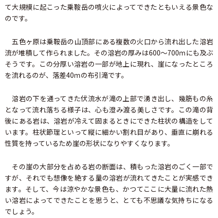
て大規模に起こった乗鞍岳の噴火によってできたともいえる景色な
のです。
五色ヶ原は乗鞍岳の山頂部にある複数の火口から流れ出した溶岩
流が堆積して作られました。その溶岩の厚みは600～700ｍにも及ぶ
そうです。この分厚い溶岩の一部が地上に現れ、崖になったところ
を流れるのが、落差40ｍの布引滝です。
溶岩の下を通ってきた伏流水が滝の上部で湧き出し、幾筋もの糸
となって流れ落ちる様子は、心も澄み渡る美しさです。この滝の背
後にある岩は、溶岩が冷えて固まるときにできた柱状の構造をして
います。柱状節理といって縦に細かい割れ目があり、垂直に崩れる
性質を持っているため崖の形状になりやすくなります。
その崖の大部分を占める岩の断面は、積もった溶岩のごく一部で
すが、それでも想像を絶する量の溶岩が流れてきたことが実感でき
ます。そして、今は涼やかな景色も、かつてここに大量に流れた熱
い溶岩によってできたことを思うと、とても不思議な気持ちになる
でしょう。