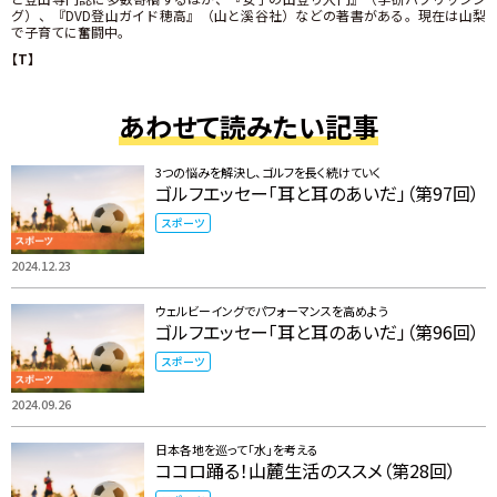
グ）、『DVD登山ガイド穂高』（山と溪谷社）などの著書がある。現在は山梨
で子育てに奮闘中。
【T】
あわせて読みたい記事
3つの悩みを解決し、ゴルフを長く続けていく
ゴルフエッセー「耳と耳のあいだ」（第97回）
スポーツ
2024.12.23
ウェルビーイングでパフォーマンスを高めよう
ゴルフエッセー「耳と耳のあいだ」（第96回）
スポーツ
2024.09.26
日本各地を巡って「水」を考える
ココロ踊る！山麓生活のススメ（第28回）