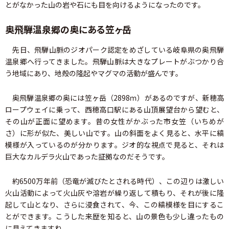
とがなかった山の岩や石にも目を向けるようになったのです。
奥飛騨温泉郷の奥にある笠ヶ岳
先日、飛騨山脈のジオパーク認定をめざしている岐阜県の奥飛騨
温泉郷へ行ってきました。飛騨山脈は大きなプレートがぶつかり合
う地域にあり、地殻の隆起やマグマの活動が盛んです。
奥飛騨温泉郷の奥には笠ヶ岳（2898ｍ）があるのですが、新穂高
ロープウェイに乗って、西穂高口駅にある山頂展望台から望むと、
その山が正面に望めます。昔の女性がかぶった市女笠（いちめが
さ）に形が似た、美しい山です。山の斜面をよく見ると、水平に縞
模様が入っているのが分かります。ジオ的な視点で見ると、それは
巨大なカルデラ火山であった証拠なのだそうです。
約6500万年前（恐竜が滅びたとされる時代）、この辺りは激しい
火山活動によって火山灰や溶岩が繰り返して積もり、それが後に隆
起して山となり、さらに浸食されて、今、この縞模様を目にするこ
とができます。こうした来歴を知ると、山の景色も少し違ったもの
に見えてきますね。