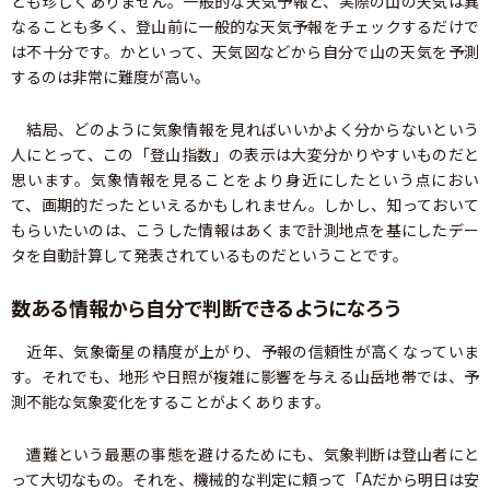
とも珍しくありません。一般的な天気予報と、実際の山の天気は異
なることも多く、登山前に一般的な天気予報をチェックするだけで
は不十分です。かといって、天気図などから自分で山の天気を予測
するのは非常に難度が高い。
結局、どのように気象情報を見ればいいかよく分からないという
人にとって、この「登山指数」の表示は大変分かりやすいものだと
思います。気象情報を見ることをより身近にしたという点におい
て、画期的だったといえるかもしれません。しかし、知っておいて
もらいたいのは、こうした情報はあくまで計測地点を基にしたデー
タを自動計算して発表されているものだということです。
数ある情報から自分で判断できるようになろう
近年、気象衛星の精度が上がり、予報の信頼性が高くなっていま
す。それでも、地形や日照が複雑に影響を与える山岳地帯では、予
測不能な気象変化をすることがよくあります。
遭難という最悪の事態を避けるためにも、気象判断は登山者にと
って大切なもの。それを、機械的な判定に頼って「Aだから明日は安