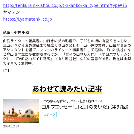
http://tenkura.n-kishou.co.jp/tk/kanko/ka_type.html?type=15
ヤマテン
https://i.yamatenki.co.jp
執筆＝小林 千穂
山岳ライター・編集者。山好きの父の影響で、子どもの頃に山登りをはじめ、
里山歩きから海外遠征まで幅広く登山を楽しむ。山小屋従業員、山岳写真家の
アシスタントを経て、フリーのライター・編集者として活動。『山と溪谷』な
ど登山専門誌に多数寄稿するほか、『女子の山登り入門』（学研パブリッシン
グ）、『DVD登山ガイド穂高』（山と溪谷社）などの著書がある。現在は山梨
で子育てに奮闘中。
【T】
あわせて読みたい記事
3つの悩みを解決し、ゴルフを長く続けていく
ゴルフエッセー「耳と耳のあいだ」（第97回）
スポーツ
2024.12.23