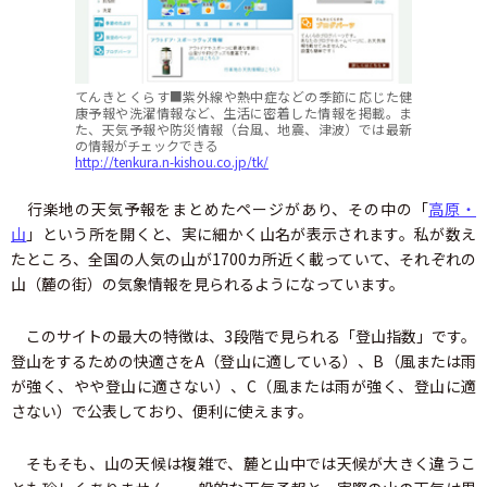
てんきとくらす■紫外線や熱中症などの季節に応じた健
康予報や洗濯情報など、生活に密着した情報を掲載。ま
た、天気予報や防災情報（台風、地震、津波）では最新
の情報がチェックできる
http://tenkura.n-kishou.co.jp/tk/
行楽地の天気予報をまとめたページがあり、その中の「
高原・
山
」という所を開くと、実に細かく山名が表示されます。私が数え
たところ、全国の人気の山が1700カ所近く載っていて、それぞれの
山（麓の街）の気象情報を見られるようになっています。
このサイトの最大の特徴は、3段階で見られる「登山指数」です。
登山をするための快適さをA（登山に適している）、B（風または雨
が強く、やや登山に適さない）、C（風または雨が強く、登山に適
さない）で公表しており、便利に使えます。
そもそも、山の天候は複雑で、麓と山中では天候が大きく違うこ