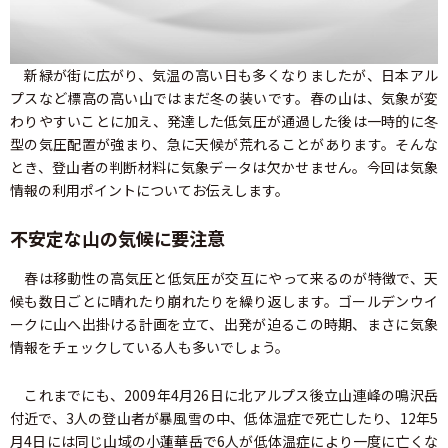
新緑が街に広がり、気温の高い日も多くなりましたが、日本アル
プスなど標高の高い山ではまだ冬の装いです。春の山は、気象が変
わりやすいことに加え、発達した低気圧が通過した後は一時的に冬
型の気圧配置が強まり、急に天候が荒れることがあります。そんな
とき、登山者の判断材料に気象データは欠かせません。今回は気象
情報の利用ポイントについてお伝えします。
不安定な山の気候に要注意
春は移動性の高気圧と低気圧が交互にやって来るのが特徴で、天
候も数日ごとに晴れたり崩れたりを繰り返します。ゴールデンウイ
ークに山へ出掛ける計画を立て、出発が迫るこの時期、まさに気象
情報をチェックしている人も多いでしょう。
これまでにも、2009年4月26日に北アルプス後立山連峰の鳴沢岳
付近で、3人の登山者が暴風雪の中、低体温症で死亡したり、12年5
月4日には同じ山域の小蓮華岳で6人が低体温症により一度に亡くな