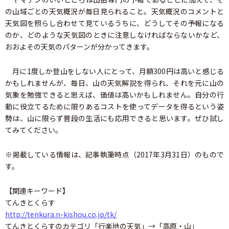
の山域ごとの天気概況が毎日見られること。天気概況のコメントと
天気図を照らし合わせて見ているうちに、どうしてその予報になる
のか、どのような天気図のときに注意しなければならないかなど、
おおよその天気のパターンが分かってきます。
月に1度しか登山をしない人にとって、月額300円は高いと感じる
かもしれませんが、毎日、山の天気解説を得られ、それを元に山の
気象を勉強できると思えば、価値は高いかもしれません。自分の行
動に役立てるために限りあるコストを使ってデータを得るという姿
勢は、山に限らず普段の生活にも応用できると思います。ぜひ試し
てみてください。
※掲載している情報は、記事執筆時点（2017年3月31日）のもので
す。
【関連キーワード】
てんきとくらす
http://tenkura.n-kishou.co.jp/tk/
てんきとくらすのカテゴリ「行楽地の天気」→「高原・山」