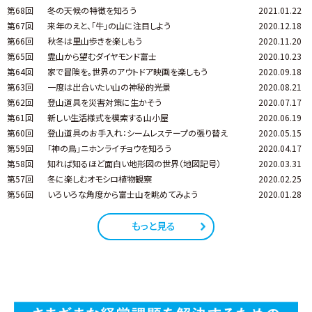
第68回
冬の天候の特徴を知ろう
2021.01.22
第67回
来年のえと、「牛」の山に注目しよう
2020.12.18
第66回
秋冬は里山歩きを楽しもう
2020.11.20
第65回
霊山から望むダイヤモンド富士
2020.10.23
第64回
家で冒険を。世界のアウトドア映画を楽しもう
2020.09.18
第63回
一度は出合いたい山の神秘的光景
2020.08.21
第62回
登山道具を災害対策に生かそう
2020.07.17
第61回
新しい生活様式を模索する山小屋
2020.06.19
第60回
登山道具のお手入れ：シームレステープの張り替え
2020.05.15
第59回
「神の鳥」ニホンライチョウを知ろう
2020.04.17
第58回
知れば知るほど面白い地形図の世界（地図記号）
2020.03.31
第57回
冬に楽しむオモシロ植物観察
2020.02.25
第56回
いろいろな角度から富士山を眺めてみよう
2020.01.28
もっと見る