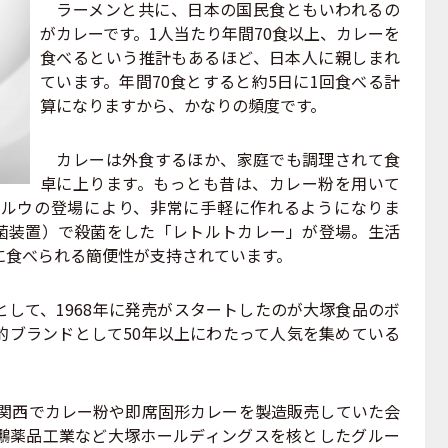
ラーメンと共に、日本の国民食ともいわれるの
がカレーです。1人当たり年間70食以上、カレーを
食べるという推計もあるほど、日本人に親しまれ
ています。年間70食とすると約5日に1回食べる計
算になりますから、かなりの頻度です。
カレーは外食するほか、家庭でも調理されて食
卓に上ります。もっとも昔は、カレー粉を用いて
ルウの登場により、非常に手軽に作れるようになりま
菌装置）で殺菌をした「レトルトカレー」が登場。生活
に食べられる簡便性が支持されています。
して、1968年に発売がスタートしたのが大塚食品のボ
的ブランドとして50年以上にわたって人気を集めている
。関西でカレー粉や即席固形カレーを製造販売していた会
鵬薬品工業など大塚ホールディングスを核としたグルー