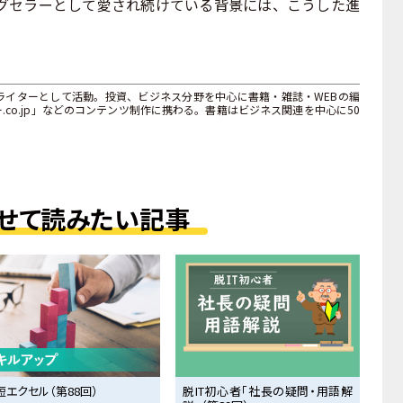
グセラーとして愛され続けている背景には、こうした進
ライターとして活動。投資、ビジネス分野を中心に書籍・雑誌・WEBの編
co.jp」などのコンテンツ制作に携わる。書籍はビジネス関連を中心に50
せて読みたい記事
短エクセル（第88回）
脱IT初心者「社長の疑問・用語解