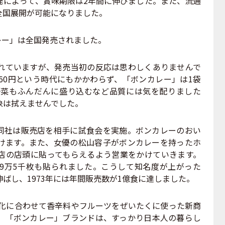
発によって、賞味期限は2年間に伸びました。また、流通
全国展開が可能になりました。
レー」は全国発売されました。
ていますが、発売当初の反応は思わしくありませんで
60円という時代にもかかわらず、「ボンカレー」は1袋
野菜もふんだんに盛り込むなど品質には気を配りました
象は拭えませんでした。
社は販売店を相手に試食会を実施。ボンカレーのおい
けます。また、女優の松山容子がボンカレーを持ったホ
店の店頭に貼ってもらえるよう営業をかけていきます。
9万5千枚も貼られました。こうして知名度が上がった
ばし、1973年には年間販売数が1億食に達しました。
変化に合わせて香辛料やフルーツをぜいたくに使った新商
。「ボンカレー」ブランドは、すっかり日本人の暮らし