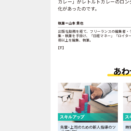
カレー」がレトルトカレーのロン
化があったのです。
執筆＝山本 貴也
出版社勤務を経て、フリーランスの編集者・
集・執筆を手掛け、「日経マネー」「ロイター.
冊以上を編集、執筆。
【T】
あわ
先輩・上司のための新人指導のツ
時