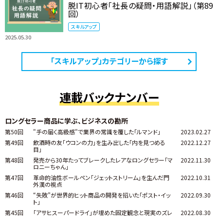
脱IT初心者「社長の疑問・用語解説」（第89
回）
スキルアップ
2025.05.30
「スキルアップ」カテゴリーから探す
連載バックナンバー
ロングセラー商品に学ぶ、ビジネスの勘所
第50回
"手の届く高級感"で業界の常識を覆した「ルマンド」
2023.02.27
第49回
飲酒時の友「ウコンの力」を生み出した「内を見つめる
2022.12.27
目」
第48回
発売から30年たってブレークしたレアなロングセラー「マ
2022.11.30
ロニーちゃん」
第47回
革命的油性ボールペン「ジェットストリーム」を生んだ門
2022.10.31
外漢の視点
第46回
“失敗”が世界的ヒット商品の開発を招いた「ポスト・イッ
2022.09.30
ト」
第45回
「アサヒスーパードライ」が埋めた固定観念と現実のズレ
2022.08.30