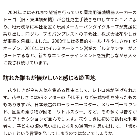
2004年にはそれまで経営を行っていた業務用遊戯機器メーカーの
トーゴ（旧・東洋娯楽機）が会社更生手続きを申し立てたことによ
り、地元浅草に本社を置く玩具メーカーバンダイグループが支援に
乗り出し、同グループのバンプレストの子会社、株式会社花やしき
が事業を承継しました。2008年には多目的ホール「花やしき座」が
オープン、2016年にはイルミネーション営業の「ルミヤシキ」がス
タートするなど、新たなエンターテインメントを提供しながら人々
に愛され続けています。
訪れた誰もが懐かしいと感じる遊園地
花やしきが今も人気を集める理由として、レトロ感が挙げられま
す。花やしきにはVRシアターの「4D王」など先端技術を使ったもの
もありますが、日本最古のローラーコースター、メリーゴーラウン
ド、星型の乗り物が回る「リトルスター」など、その多くは昔なが
らのアトラクションが並んでします。花やしきに初めて訪れた利用
者も、子どもの頃の思い出にある別の遊園地を思い出して、「懐か
しい」という言葉を発してしまうのではないでしょうか。