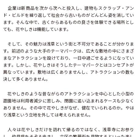
企業は新商品を次から次へと投入し、建物もスクラップ・アン
ド・ビルドを繰り返して社会から古いものがどんどん姿を消してい
ます。そんな中で、古くからあるものの良さを体験できる場所とし
ても、花やしきは機能しています。
そして、その魅力は浅草という街と不可分であることが分かりま
す。前述のような大手のテーマパークは、広大な敷地の中にさまざ
まなアトラクションを設けており、一日中過ごせるようになってい
ます。しかし、花やしきはそうしたテーマパークとはコンセプトが
異なっています。敷地は広くありませんし、アトラクションの数も
決して多くありません。
花やしきのような昔ながらのアトラクションを中心とした小型の
遊園地は利用者減少に苦しみ、閉園に追い込まれるケースも少なく
ありません。その中で花やしきがなぜ、健在でいられるのか。やは
り浅草という立地を外しては考えられません。
人々は花やしきだけを訪れて帰るのではなく、浅草寺にお参り
し、仲見世をそぞろ歩きし、六区の繁華街を見物するといった楽し