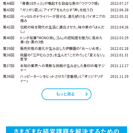
第44回
「青春18きっぷ」が喚起する自由な旅の「ワクワク感」
2022.07.27
第43回
「ガリガリ君」にアイデアをもたらす「声」を拾う力
2022.06.28
第42回
ベッセルのドライバーが見せる、進化続けるパイオニアの
2022.05.31
強み
第41回
伝統の味を現代の生活に適合させた、味の素の「ほんだ
2022.04.26
し」
第40回
トンボ鉛筆「MONO消しゴム」の認知度を強力に高めた
2022.03.29
青・白・黒の3色
第39回
販売形態の進化が生み出した伊藤園の「お～いお茶」
2022.02.28
第38回
桃屋の「江戸むらさき」を生んだ「こだわり」と「変えない」
2022.01.31
哲学
第37回
未知の業界への果敢な挑戦が生み出した象印の電子ジ
2021.12.27
ャー
第36回
ハッピーターンをヒットさせた「定番感」と「オリジナリテ
2021.11.29
ィー」
もっと見る