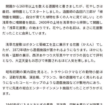
開園から160年以上を数える遊園地と書きましたが、花やしきは
最初、植物園としてスタートしました。造園師の森田六三郎が「植
物園を開園し、自分が育てた植物を多くの人々に見てほしい」との
浅草寺に嘆願書を提出、2400坪の土地を浅草寺から拝領して開園し
た「浅草花屋敷」の始まりです。花やしきの名前は、まさに花屋敷
だったことに由来しています。
浅草花屋敷はボタンと菊細工を主に展示する花園（かえん）でし
たが、1872年頃から遊戯施設が置かれるようになります。ほかにも
珍鳥・猛獣の展示、西洋あやつり大写真やヤマガラの芸などで評判
となり、大正天皇もお忍びで来園されるほど人気を博しました。
昭和初期の案内図を見ると、トラやシロクマなどの動物小屋ほ
か、活動写真館、演芸館、ブランコ、後の遊園地でよく見られるよ
うになったコーヒーカップのような遊戯施設などが敷地内にあり、
すでに先進の総合エンターテインメント施設だったことがうかがえ
ます。
1940年代に入るとおとぎの馬車、豆汽車、回転木馬などが設置さ