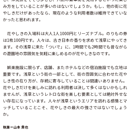
み方をしていることが多いのはないでしょうか。もし、他の街に花
やしきだけがあったなら、現在のような利用者数は維持できていな
かったと思われます。
花やしきの入場料は大人1人1000円とリーズナブル。のりもの券
は1枚100円です。人々は、古き日本の香りを求めて浅草にやってき
ます。その浅草に来た「ついで」に、1時間でも2時間でも昔ながら
の遊園地の雰囲気を気軽に楽しめるのが花やしきなのです。
娯楽施設に限らず、店舗、またホテルなどの宿泊施設でも立地は
重要です。浅草という街の一部として、街の雰囲気に合わせた花や
しき性の在り方が、存続に寄与していることは間違いありません。
花やしきだけを楽しみに訪れる利用者は決して多くはないかもしれ
ませんが、浅草というレトロな街を楽しむ要素としては絶対外せな
い存在になっています。人々が浅草というエリアを訪れる感情とマ
ッチしていることこそ、花やしきの最大の強さではないでしょう
か。
執筆＝山本 貴也