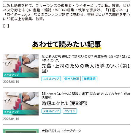
出版社勤務を経て、フリーランスの編集者・ライターとして活動。投資、ビジ
ネス分野を中心に書籍・雑誌・WEBの編集・執筆を手掛け、「日経マネー」
「ロイター.co.jp」などのコンテンツ制作に携わる。書籍はビジネス関連を中心
に50冊以上を編集、執筆。
【T】
あわせて読みたい記事
なぜ新人は報連相ができないのか？ 先輩が教えるべき「型」と
「タイミング」
先輩・上司のための新人指導のツボ（第1
回）
スキルアップ
働き方改革
業務課題
2026.06.19
【脱・Excel（エクセル）関数の迷子】初心者でもよくわかる生成AI
活用術
時短エクセル（第88回）
スキルアップ
パソコン
2026.04.16
大物が釣れる？ビッグデータ