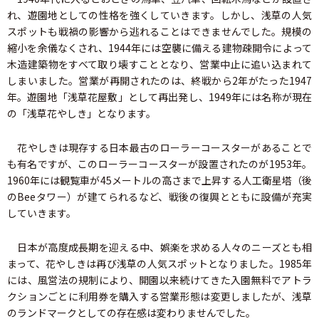
れ、遊園地としての性格を強くしていきます。しかし、浅草の人気
スポットも戦禍の影響から逃れることはできませんでした。規模の
縮小を余儀なくされ、1944年には空襲に備える建物疎開令によって
木造建築物をすべて取り壊すこととなり、営業中止に追い込まれて
しまいました。営業が再開されたのは、終戦から2年がたった1947
年。遊園地「浅草花屋敷」として再出発し、1949年には名称が現在
の「浅草花やしき」となります。
花やしきは現存する日本最古のローラーコースターがあることで
も有名ですが、このローラーコースターが設置されたのが1953年。
1960年には観覧車が45メートルの高さまで上昇する人工衛星塔（後
のBeeタワー）が建てられるなど、戦後の復興とともに設備が充実
していきます。
日本が高度成長期を迎える中、娯楽を求める人々のニーズとも相
まって、花やしきは再び浅草の人気スポットとなりました。1985年
には、風営法の規制により、開園以来続けてきた入園無料でアトラ
クションごとに利用券を購入する営業形態は変更しましたが、浅草
のランドマークとしての存在感は変わりませんでした。