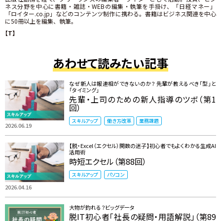
ネス分野を中心に書籍・雑誌・WEBの編集・執筆を手掛け、「日経マネー」
「ロイター.co.jp」などのコンテンツ制作に携わる。書籍はビジネス関連を中心
に50冊以上を編集、執筆。
【T】
あわせて読みたい記事
なぜ新人は報連相ができないのか？ 先輩が教えるべき「型」と
「タイミング」
先輩・上司のための新人指導のツボ（第1
回）
スキルアップ
働き方改革
業務課題
2026.06.19
【脱・Excel（エクセル）関数の迷子】初心者でもよくわかる生成AI
活用術
時短エクセル（第88回）
スキルアップ
パソコン
2026.04.16
大物が釣れる？ビッグデータ
脱IT初心者「社長の疑問・用語解説」（第89