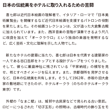
日本の伝統美をホテルに取り入れるための苦闘
喜七郎は近代日本絵画の理解者で、イタリア・ローマで「日本美
術展覧会」を開催するなど近代日本絵画を支援するパトロンの役割
を果たしました。その絵画コレクションは、父が造った大倉集古館
に加えられています。また、西洋音楽の音階が演奏できるよう尺八
に改良を加えて「オークラウロ」という独自の楽器を発明するな
ど、広く芸術・文化に理解を示した人物でした。
新たなホテルの建築に当たり、喜七郎は日本を代表する建築家の
一人である谷口吉郎をトップとする設計グループをつくりました。
そして、彼らに厳島神社に残されている「平家納経」の模写を見
せ、核とすべきイメージを伝えます。また、京都御所を見学させる
など、日本の伝統美を共有します。そうして1962年、赤坂の旧大倉
家の敷地跡にできたのが、ホテルオークラ（のちのホテルオークラ
東京）です。
外壁の「なまこ壁」は、城郭や古民家などで見られる古い意匠。
ロビーにつるされた「切子玉形」の照明は、古墳時代の飾り玉をモ