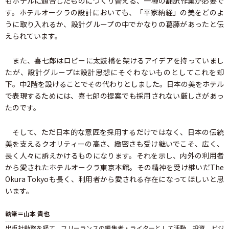
もホテルに適合したものにつくり替える、一種の翻訳作業が必要で
す。ホテルオークラの設計においても、「平家納経」の美をどのよ
うに取り入れるか、設計グループの中でかなりの葛藤があったと伝
えられています。
また、喜七郎はロビーに太鼓橋を架けるアイデアを持っていまし
たが、設計グループは設計思想にそぐわないものとしてこれを却
下。中2階を設けることでその代わりとしました。日本の美をホテル
で表現するためには、喜七郎の提案でも採用されない厳しさがあっ
たのです。
そして、ただ日本的な意匠を採用するだけではなく、日本の伝統
美を支えるクオリティーの高さ、緻密さも受け継いでこそ、広く、
長く人々に訴えかけるものになります。それを示し、内外の利用者
から愛されたホテルオークラ東京本館。その精神を受け継いだThe
Okura Tokyoも長く、利用者から愛される存在になってほしいと思
います。
執筆＝山本 貴也
出版社勤務を経て、フリーランスの編集者・ライターとして活動。投資、ビジ