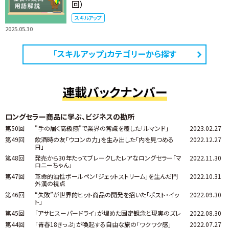
回）
スキルアップ
2025.05.30
「スキルアップ」カテゴリーから探す
連載バックナンバー
ロングセラー商品に学ぶ、ビジネスの勘所
第50回
"手の届く高級感"で業界の常識を覆した「ルマンド」
2023.02.27
第49回
飲酒時の友「ウコンの力」を生み出した「内を見つめる
2022.12.27
目」
第48回
発売から30年たってブレークしたレアなロングセラー「マ
2022.11.30
ロニーちゃん」
第47回
革命的油性ボールペン「ジェットストリーム」を生んだ門
2022.10.31
外漢の視点
第46回
“失敗”が世界的ヒット商品の開発を招いた「ポスト・イッ
2022.09.30
ト」
第45回
「アサヒスーパードライ」が埋めた固定観念と現実のズレ
2022.08.30
第44回
「青春18きっぷ」が喚起する自由な旅の「ワクワク感」
2022.07.27