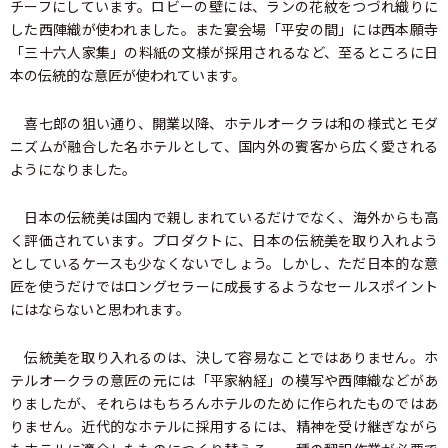
チーフにしています。ロビーの壁には、ランの花紋をつづれ織りに
した西陣織が使われました。また宴会場「平安の間」には西本願寺
「三十六人家集」の料紙の文様が採用されるなど、至るところに日
本の伝統的な意匠が使われています。
喜七郎の狙い通り、開業以降、ホテルオークラは和の様式とモダ
ニズムが融合した名ホテルとして、国内外の賓客から広く愛される
ようになりました。
日本の伝統美は国内で親しまれているだけでなく、海外からも高
く評価されています。プロダクトに、日本の伝統美を取り入れよう
としているケースも少なくないでしょう。しかし、ただ日本的な意
匠を使うだけではロングセラーに成長するようなセールスポイント
にはならないと思われます。
伝統美を取り入れるのは、決して容易なことではありません。ホ
テルオークラの意匠の元には「平家納経」の模写や西陣織などがあ
りましたが、それらはもちろんホテルのために作られたものではあ
りません。近代的なホテルに採用するには、精神を受け継ぎながら