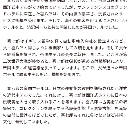
喜八郎が海外視察で米国を訪問したときのこと。当時は日本でも
西洋式ホテルができ始めていましたが、サンフランシスコのグラン
ドホテルに滞在した喜八郎は、その内装の豪華さ、洗練されたサー
ビスに衝撃を受けます。そして、海外の賓客を迎えるにふさわしい
ホテルをと、渋沢栄一らと共に開業したのが帝国ホテルでした。
喜七郎はイギリス留学を経て自動車輸入会社を設立するなど、
父・喜八郎と同じように事業家としての腕を見せます。そして父か
ら経営権を譲られ、帝国ホテルの会長に就任しました。ところが第
二次世界大戦が終わると、喜七郎はGHQが進める財閥解体により、
帝国ホテルの経営権を失ってしまいます。そこで、父が造った帝国
ホテルに勝るホテルをと、構想を始めます。
喜八郎の帝国ホテルは、日本の迎賓館の役割を期待された西洋式
の近代ホテルでした。それに対し、喜七郎は西洋式ホテルに日本の
伝統美を大きく取り入れることを考えます。喜八郎は古美術品の収
集家で、コレクションを展示する私設美術館「大倉集古館」を赤坂
の自邸に設けるほどでしたが、喜七郎もそれに負けないほど芸術・
文化に傾倒していました。