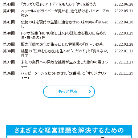
第43回
「ガリガリ君」にアイデアをもたらす「声」を拾う力
2022.06.28
第42回
ベッセルのドライバーが見せる、進化続けるパイオニアの
2022.05.31
強み
第41回
伝統の味を現代の生活に適合させた、味の素の「ほんだ
2022.04.26
し」
第40回
トンボ鉛筆「MONO消しゴム」の認知度を強力に高めた
2022.03.29
青・白・黒の3色
第39回
販売形態の進化が生み出した伊藤園の「お～いお茶」
2022.02.28
第38回
桃屋の「江戸むらさき」を生んだ「こだわり」と「変えない」
2022.01.31
哲学
第37回
未知の業界への果敢な挑戦が生み出した象印の電子ジ
2021.12.27
ャー
第36回
ハッピーターンをヒットさせた「定番感」と「オリジナリテ
2021.11.29
ィー」
もっと見る