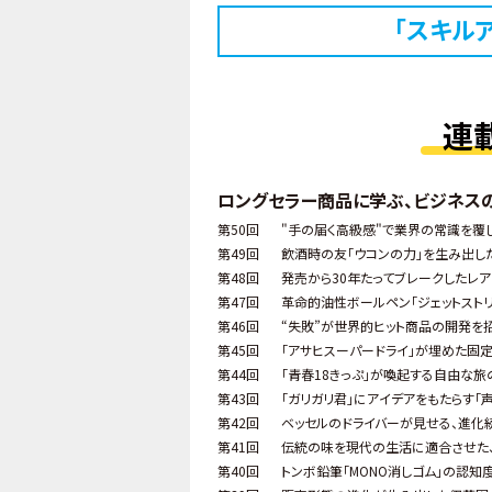
「スキル
連
ロングセラー商品に学ぶ、ビジネス
第50回
"手の届く高級感"で業界の常識を覆し
第49回
飲酒時の友「ウコンの力」を生み出し
第48回
発売から30年たってブレークしたレア
第47回
革命的油性ボールペン「ジェットスト
第46回
“失敗”が世界的ヒット商品の開発を招
第45回
「アサヒスーパードライ」が埋めた固
第44回
「青春18きっぷ」が喚起する自由な旅
第43回
「ガリガリ君」にアイデアをもたらす「
第42回
ベッセルのドライバーが見せる、進化
第41回
伝統の味を現代の生活に適合させた、
第40回
トンボ鉛筆「MONO消しゴム」の認知