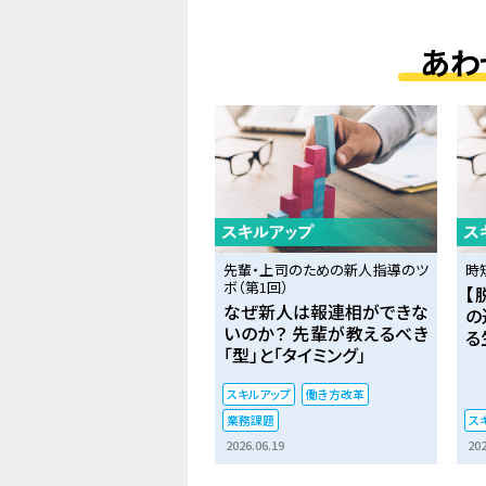
あわ
先輩・上司のための新人指導のツ
時
ボ（第1回）
【
なぜ新人は報連相ができな
の
いのか？ 先輩が教えるべき
る
「型」と「タイミング」
スキルアップ
働き方改革
業務課題
ス
2026.06.19
202