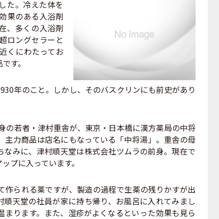
した。冷えた体を
効果のある入浴剤
在、多くの入浴剤
超ロングセラーと
年近くにわたってお
品です。
930年のこと。しかし、そのバスクリンにも前史があり
出身の若者・津村重舎が、東京・日本橋に漢方薬局の中将
。主力商品は店名にもなっている「中将湯」。重舎の母
ちなみに、津村順天堂は株式会社ツムラの前身。現在で
アップに入っています。
て作られる薬ですが、製造の過程で生薬の残りかすが出
村順天堂の社員が家に持ち帰り、お風呂に入れてみまし
温まります。また、湿疹がよくなるといった効果も見ら