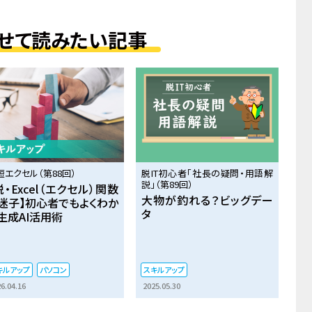
せて読みたい記事
短エクセル（第88回）
脱IT初心者「社長の疑問・用語解
説」（第89回）
脱・Excel（エクセル）関数
大物が釣れる？ビッグデー
迷子】初心者でもよくわか
タ
生成AI活用術
キルアップ
パソコン
スキルアップ
6.04.16
2025.05.30