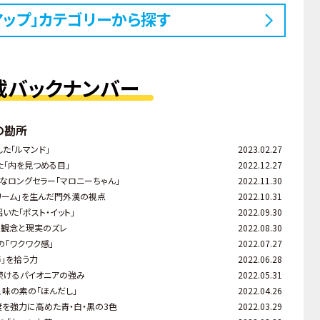
アップ」カテゴリーから探す
載バックナンバー
の勘所
た「ルマンド」
2023.02.27
た「内を見つめる目」
2022.12.27
なロングセラー「マロニーちゃん」
2022.11.30
リーム」を生んだ門外漢の視点
2022.10.31
いた「ポスト・イット」
2022.09.30
定観念と現実のズレ
2022.08.30
の「ワクワク感」
2022.07.27
声」を拾う力
2022.06.28
続けるパイオニアの強み
2022.05.31
味の素の「ほんだし」
2022.04.26
度を強力に高めた青・白・黒の3色
2022.03.29