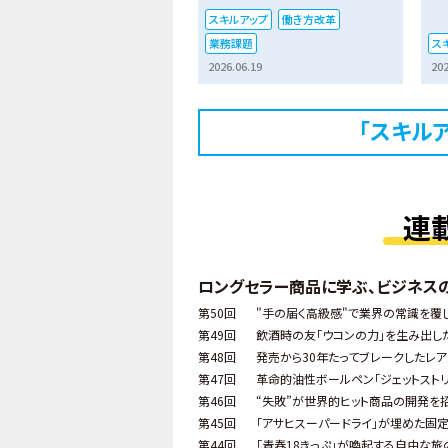
スキルアップ
働き方改革
業務課題
ス
2026.06.19
202
「スキル
連
ロングセラー商品に学ぶ、ビジネス
第50回
"手の届く高級感"で業界の常識を覆し
第49回
飲酒時の友「ウコンの力」を生み出し
第48回
発売から30年たってブレークしたレア
第47回
革命的油性ボールペン「ジェットスト
第46回
“失敗”が世界的ヒット商品の開発を招
第45回
「アサヒスーパードライ」が埋めた固
第44回
「青春18きっぷ」が喚起する自由な旅