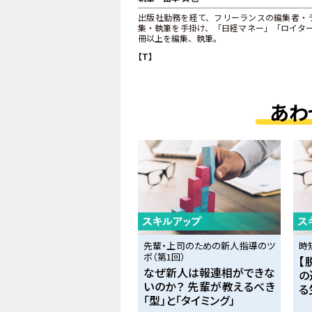
出版社勤務を経て、フリーランスの編集者・
集・執筆を手掛け、「日経マネー」「ロイター.
冊以上を編集、執筆。
【T】
あわ
先輩・上司のための新人指導のツ
時
ボ（第1回）
【
なぜ新人は報連相ができな
の
いのか？ 先輩が教えるべき
る
「型」と「タイミング」