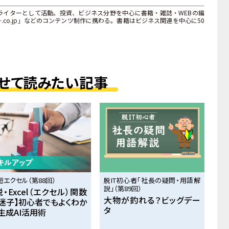
ライターとして活動。投資、ビジネス分野を中心に書籍・雑誌・WEBの編
co.jp」などのコンテンツ制作に携わる。書籍はビジネス関連を中心に50
せて読みたい記事
短エクセル（第88回）
脱IT初心者「社長の疑問・用語解
説」（第89回）
脱・Excel（エクセル）関数
大物が釣れる？ビッグデー
迷子】初心者でもよくわか
タ
生成AI活用術