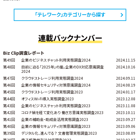
「テレワーク」カテゴリーから探す
連載バックナンバー
Biz Clip調査レポート
第49回
企業のビジネスチャット利用実態調査2024
2024.11.15
第48回
目前に迫る「2025年」の崖。企業のDX対応意識調査
2024.10.16
2024
第47回
クラウドストレージ利用実態調査2024
2024.09.11
第46回
企業の情報セキュリティ対策意識調査2024
2024.08.19
第45回
クラウドストレージ利用実態調査2023
2024.01.17
第44回
オフィスWi-Fi導入実態調査2023
2023.12.08
第43回
企業のビジネスチャット利用実態調査2023
2023.11.08
第42回
コロナ禍を経て変化あり 働き方意識実態調査2023
2023.10.11
第41回
企業の補助金・助成金活用実態調査2023
2023.09.27
第40回
企業の情報セキュリティ対策意識調査2023
2023.09.06
第39回
デジタル化、進んでる？ 文書管理実態調査2023
2023.08.09
第38回
電子帳簿保存法対応調査2023
2023.02.07