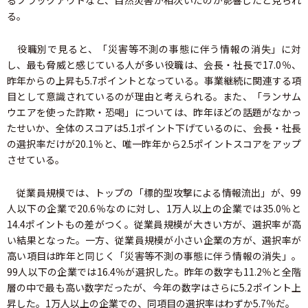
る。
役職別で見ると、「災害等不測の事態に伴う情報の消失」に対
し、最も脅威と感じている人が多い役職は、会長・社長で17.0％、
昨年からの上昇も5.7ポイントとなっている。事業継続に関連する項
目として意識されているのが理由と考えられる。また、「ランサム
ウエアを使った詐欺・恐喝」については、昨年ほどの話題がなかっ
たせいか、全体のスコアは5.1ポイント下げているのに、会長・社長
の選択率だけが20.1％と、唯一昨年から2.5ポイントスコアをアップ
させている。
従業員規模では、トップの「標的型攻撃による情報流出」が、99
人以下の企業で20.6％なのに対し、1万人以上の企業では35.0％と
14.4ポイントもの差がつく。従業員規模が大きい方が、選択率が高
い結果となった。一方、従業員規模が小さい企業の方が、選択率が
高い項目は昨年と同じく「災害等不測の事態に伴う情報の消失」。
99人以下の企業では16.4％が選択した。昨年の数字も11.2％と全階
層の中で最も高い数字だったが、今年の数字はさらに5.2ポイント上
昇した。1万人以上の企業での、同項目の選択率はわずか5.7％だ。