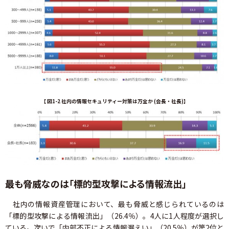
【 図1-2 社内の情報セキュリティー対策は万全か (会長・社長)】
最も脅威なのは「標的型攻撃による情報流出」
社内の情報資産管理において、最も脅威と感じられているのは
「標的型攻撃による情報流出」（26.4％）。4人に1人程度が選択し
ている。次いで「内部不正による情報漏えい」（20.5％）が第2位と