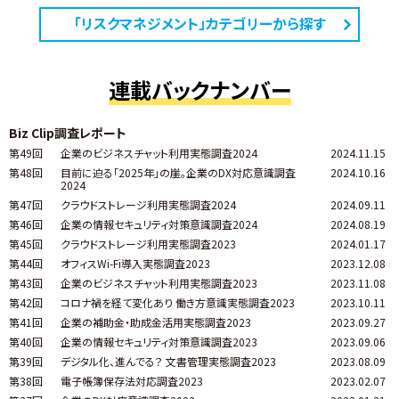
「リスクマネジメント」カテゴリーから探す
連載バックナンバー
Biz Clip調査レポート
第49回
企業のビジネスチャット利用実態調査2024
2024.11.15
第48回
目前に迫る「2025年」の崖。企業のDX対応意識調査
2024.10.16
2024
第47回
クラウドストレージ利用実態調査2024
2024.09.11
第46回
企業の情報セキュリティ対策意識調査2024
2024.08.19
第45回
クラウドストレージ利用実態調査2023
2024.01.17
第44回
オフィスWi-Fi導入実態調査2023
2023.12.08
第43回
企業のビジネスチャット利用実態調査2023
2023.11.08
第42回
コロナ禍を経て変化あり 働き方意識実態調査2023
2023.10.11
第41回
企業の補助金・助成金活用実態調査2023
2023.09.27
第40回
企業の情報セキュリティ対策意識調査2023
2023.09.06
第39回
デジタル化、進んでる？ 文書管理実態調査2023
2023.08.09
第38回
電子帳簿保存法対応調査2023
2023.02.07