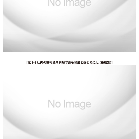
【 図2-2 社内の情報資産管理で最も脅威と感じること (役職別)】