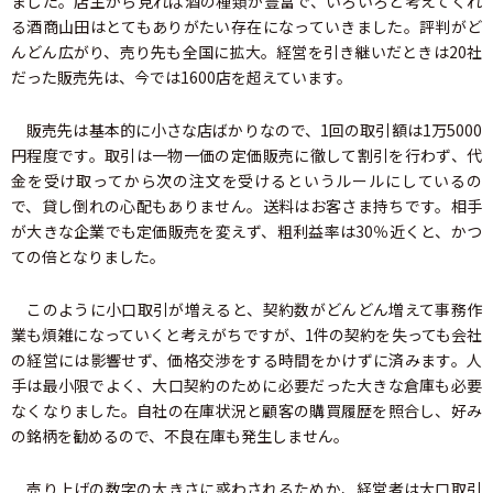
ました。店主から見れば酒の種類が豊富で、いろいろと考えてくれ
る酒商山田はとてもありがたい存在になっていきました。評判がど
んどん広がり、売り先も全国に拡大。経営を引き継いだときは20社
だった販売先は、今では1600店を超えています。
販売先は基本的に小さな店ばかりなので、1回の取引額は1万5000
円程度です。取引は一物一価の定価販売に徹して割引を行わず、代
金を受け取ってから次の注文を受けるというルールにしているの
で、貸し倒れの心配もありません。送料はお客さま持ちです。相手
が大きな企業でも定価販売を変えず、粗利益率は30％近くと、かつ
ての倍となりました。
このように小口取引が増えると、契約数がどんどん増えて事務作
業も煩雑になっていくと考えがちですが、1件の契約を失っても会社
の経営には影響せず、価格交渉をする時間をかけずに済みます。人
手は最小限でよく、大口契約のために必要だった大きな倉庫も必要
なくなりました。自社の在庫状況と顧客の購買履歴を照合し、好み
の銘柄を勧めるので、不良在庫も発生しません。
売り上げの数字の大きさに惑わされるためか、経営者は大口取引