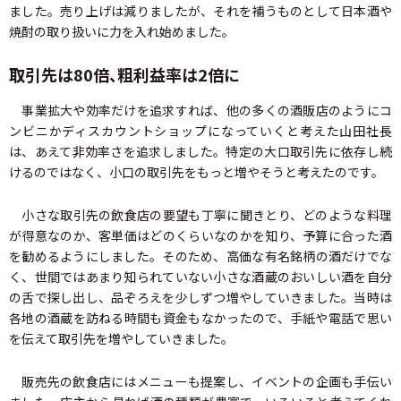
ました。売り上げは減りましたが、それを補うものとして日本酒や
焼酎の取り扱いに力を入れ始めました。
取引先は80倍、粗利益率は2倍に
事業拡大や効率だけを追求すれば、他の多くの酒販店のようにコ
ンビニかディスカウントショップになっていくと考えた山田社長
は、あえて非効率さを追求しました。特定の大口取引先に依存し続
けるのではなく、小口の取引先をもっと増やそうと考えたのです。
小さな取引先の飲食店の要望も丁寧に聞きとり、どのような料理
が得意なのか、客単価はどのくらいなのかを知り、予算に合った酒
を勧めるようにしました。そのため、高価な有名銘柄の酒だけでな
く、世間ではあまり知られていない小さな酒蔵のおいしい酒を自分
の舌で探し出し、品ぞろえを少しずつ増やしていきました。当時は
各地の酒蔵を訪ねる時間も資金もなかったので、手紙や電話で思い
を伝えて取引先を増やしていきました。
販売先の飲食店にはメニューも提案し、イベントの企画も手伝い