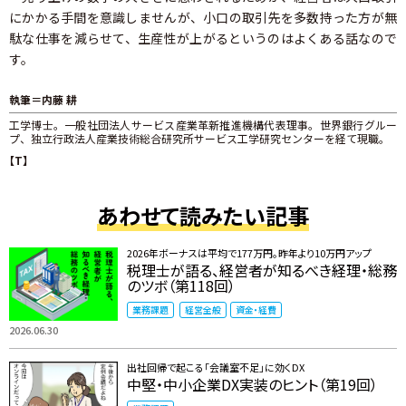
にかかる手間を意識しませんが、小口の取引先を多数持った方が無
駄な仕事を減らせて、生産性が上がるというのはよくある話なので
す。
執筆＝内藤 耕
工学博士。一般社団法人サービス産業革新推進機構代表理事。世界銀行グルー
プ、独立行政法人産業技術総合研究所サービス工学研究センターを経て現職。
【T】
あわせて読みたい記事
2026年ボーナスは平均で177万円。昨年より10万円アップ
税理士が語る、経営者が知るべき経理・総務
のツボ（第118回）
業務課題
経営全般
資金・経費
2026.06.30
出社回帰で起こる「会議室不足」に効くDX
中堅・中小企業DX実装のヒント（第19回）