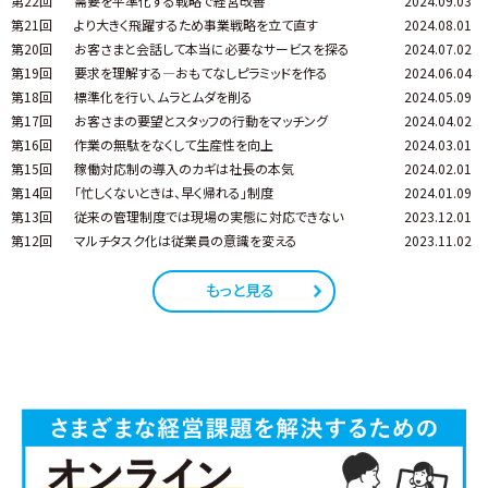
第22回
需要を平準化する戦略で経営改善
2024.09.03
第21回
より大きく飛躍するため事業戦略を立て直す
2024.08.01
第20回
お客さまと会話して本当に必要なサービスを探る
2024.07.02
第19回
要求を理解する―おもてなしピラミッドを作る
2024.06.04
第18回
標準化を行い、ムラとムダを削る
2024.05.09
第17回
お客さまの要望とスタッフの行動をマッチング
2024.04.02
第16回
作業の無駄をなくして生産性を向上
2024.03.01
第15回
稼働対応制の導入のカギは社長の本気
2024.02.01
第14回
「忙しくないときは、早く帰れる」制度
2024.01.09
第13回
従来の管理制度では現場の実態に対応できない
2023.12.01
第12回
マルチタスク化は従業員の意識を変える
2023.11.02
もっと見る