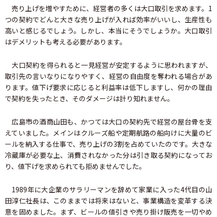
売り上げを増やすために、経営者の多くは大口取引を求めます。1
つの契約でどんと大きな売り上げが入れば効率がいいし、生産性も
高いと感じるでしょう。しかし、本当にそうでしょうか。大口取引
はデメリットも考える必要があります。
大口契約を得られると一見経営が安定するように思われますが、
取引先の言いなりになりやすく、経営の自由度を奪われる場合があ
ります。値下げ要求に応じると利益率は低下しますし、何かの理由
で契約を失ったとき、そのダメージは計り知れません。
広島市の酒商山田も、かつては大口の契約先で経営の屋台骨を支
えていました。メインはクルーズ船や定期航路の船向けに大量のビ
ールを納入する仕事で、売り上げの3割を占めていたのです。大きな
冷蔵庫が必要な上、消費されなかった分は引き取る契約になってお
り、値下げを求められても拒めませんでした。
1989年に大企業のサラリーマンを辞めて家業に入った4代目の山
田淳仁社長は、このままでは将来はないと、事業構造を変革する決
意を固めました。まず、ビールの値引きや売り掛け販売を一切やめ