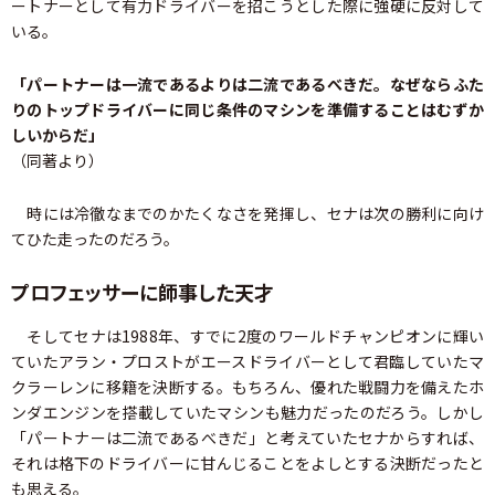
ートナーとして有力ドライバーを招こうとした際に強硬に反対して
いる。
「パートナーは一流であるよりは二流であるべきだ。なぜならふた
りのトップドライバーに同じ条件のマシンを準備することはむずか
しいからだ」
（同著より）
時には冷徹なまでのかたくなさを発揮し、セナは次の勝利に向け
てひた走ったのだろう。
プロフェッサーに師事した天才
そしてセナは1988年、すでに2度のワールドチャンピオンに輝い
ていたアラン・プロストがエースドライバーとして君臨していたマ
クラーレンに移籍を決断する。もちろん、優れた戦闘力を備えたホ
ンダエンジンを搭載していたマシンも魅力だったのだろう。しかし
「パートナーは二流であるべきだ」と考えていたセナからすれば、
それは格下のドライバーに甘んじることをよしとする決断だったと
も思える。