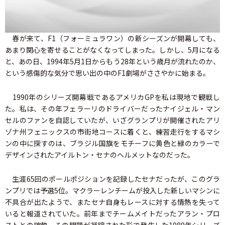
春が来て、F1（フォーミュラワン）の新シーズンが開幕しても、
あまり関心を寄せることがなくなってしまった。しかし、5月になる
と、あの日、1994年5月1日からもう28年という歳月が流れたのか、
という感傷的な気分で思い出の中のF1劇場がささやかに始まる。
1990年のシリーズ開幕戦であるアメリカGPを私は現地で観戦し
た。私は、その年フェラーリのドライバーだったナイジェル・マン
セルのファンを自認していたが、いざグランプリが開催されたアリ
ゾナ州フェニックスの市街地コースに着くと、練習走行をするマシ
ンの中に探すのは、ブラジル国旗をモチーフに黄色と緑のカラーで
デザインされたアイルトン・セナのヘルメットなのだった。
生涯65回のポールポジションを記録したセナだったが、このグラ
ンプリでは予選5位。マクラーレンチームが投入した新しいマシンに
不具合が出たようで、またセナ自身もレースに対する情熱を失って
いると報道されていた。前年までチームメイトだったアラン・プロ