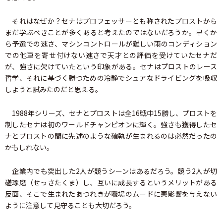
それはなぜか？セナはプロフェッサーとも称されたプロストから
まだ学ぶべきことが多くあると考えたのではないだろうか。早くか
ら予選での速さ、マシンコントロールが難しい雨のコンディション
での他車を寄せ付けない速さで天才との評価を受けていたセナだ
が、強さに欠けていたという印象がある。セナはプロストのレース
哲学、それに基づく勝つための冷静でシュアなドライビングを吸収
しようと試みたのだと思える。
1988年シリーズ、セナとプロストは全16戦中15勝し、プロストを
制したセナは初のワールドチャンピオンに輝く。強さも獲得したセ
ナとプロストの間に先述のような確執が生まれるのは必然だったの
かもしれない。
企業内でも突出した2人が競うシーンはあるだろう。競う2人が切
磋琢磨（せっさたくま）し、互いに成長するというメリットがある
反面、そこで生まれたあつれきが職場のムードに悪影響を与えない
ように注意して見守ることも大切だろう。