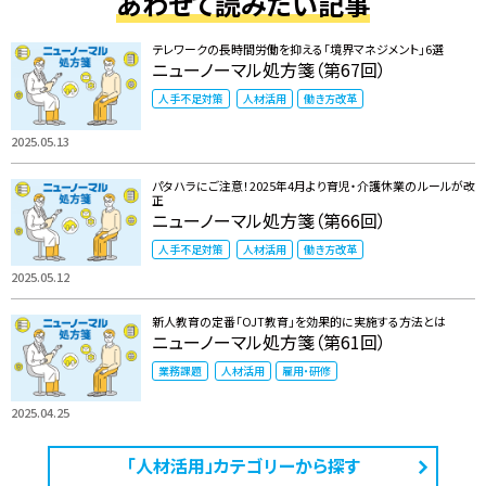
あわせて読みたい記事
テレワークの長時間労働を抑える「境界マネジメント」6選
ニューノーマル処方箋（第67回）
人手不足対策
人材活用
働き方改革
2025.05.13
パタハラにご注意！2025年4月より育児・介護休業のルールが改
正
ニューノーマル処方箋（第66回）
人手不足対策
人材活用
働き方改革
2025.05.12
新人教育の定番「OJT教育」を効果的に実施する方法とは
ニューノーマル処方箋（第61回）
業務課題
人材活用
雇用・研修
2025.04.25
「人材活用」カテゴリーから探す