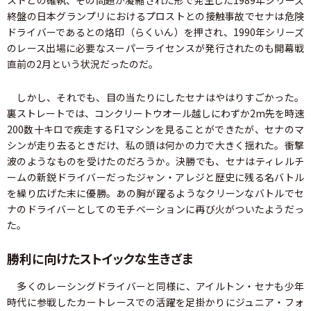
ストとの確執、その問題が凝縮された形で発生した1989年シリーズ
終盤の日本グランプリにおけるプロストとの接触事故でセナは危険
ドライバーであるとの烙印（らくいん）を押され、1990年シリーズ
のレース出場に必要なスーパーライセンスが発行されたのも開幕戦
直前の2月という状況だったのだ。
しかし、それでも、目の当たりにしたセナはやはりすごかった。
裏ストレートでは、コンクリートウオール越しにわずか2m先を時速
200数十キロで疾走するF1マシンを見ることができたが、セナのマ
シンが走り去るときだけ、私の頭は何かの力で大きく揺れた。衝撃
波のようなものを受けたのだろうか。決勝でも、セナはティレルチ
ームの新鋭ドライバーだったジャン・アレジと歴史に残る名バトル
を繰り広げた末に優勝。あの胸が躍るようなクリーンなバトルでセ
ナのドライバーとしてのモチベーションに再び火がついたようだっ
た。
勝利に向けたストイックな生きざま
多くのレーシングドライバーと同様に、アイルトン・セナも少年
時代に参戦したカートレースでの活躍を足掛かりにジュニア・フォ