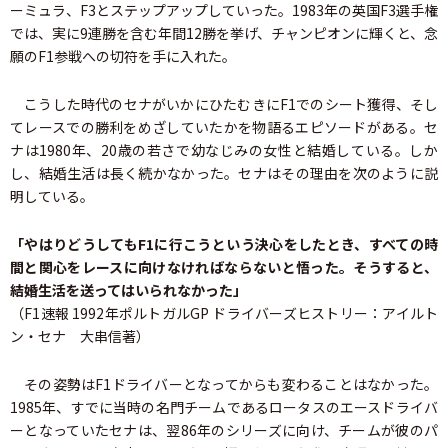
ーミュラ、F3とステップアップしていった。1983年の英国F3選手権
では、実に9連勝を含む年間12勝を挙げ、チャンピオンに輝くと、念
願のF1参戦への切符を手に入れた。
こうした時代のセナがいかにひたむきにF1でのシート獲得、そし
てレースでの勝利をめざしていたかを物語るエピソードがある。セ
ナは1980年、20歳の若さで幼なじみの女性と結婚している。しか
し、結婚生活は長く続かなかった。セナはその理由を次のように説
明している。
「やはりどうしてもF1に行こうという決心をしたとき、すべての時
間と関心をレースに向けなければならないと悟った。そうすると、
結婚生活を送ってはいられなかった」
（F1速報 1992年ポルトガルGP ドライバーズヒストリー：アイルト
ン・セナ 大串信著）
その姿勢はF1ドライバーとなってからも変わることはなかった。
1985年、すでに当時の名門チームであるロータスのエースドライバ
ーとなっていたセナは、翌86年のシリーズに向け、チームが彼のパ