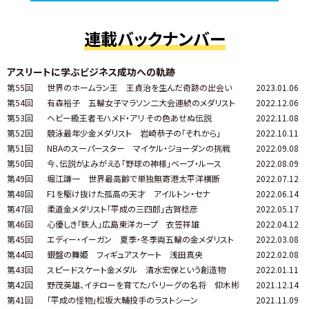
連載バックナンバー
アスリートに学ぶビジネス成功への軌跡
第55回
世界のホームラン王 王貞治を生んだ奇跡の出会い
2023.01.06
第54回
有森裕子 五輪女子マラソン二大会連続のメダリスト
2022.12.06
第53回
ヘビー級王者モハメド・アリ その色あせぬ伝説
2022.11.08
第52回
競泳最年少金メダリスト 岩崎恭子の「それから」
2022.10.11
第51回
NBAのスーパースター マイケル・ジョーダンの挑戦
2022.09.08
第50回
今、伝説がよみがえる「野球の神様」ベーブ・ルース
2022.08.09
第49回
堀江謙一 世界最高齢で単独無寄港太平洋横断
2022.07.12
第48回
F1を駆け抜けた孤高の天才 アイルトン・セナ
2022.06.14
第47回
柔道金メダリスト「平成の三四郎」古賀稔彦
2022.05.17
第46回
心優しき「鉄人」広島東洋カープ 衣笠祥雄
2022.04.12
第45回
エディー・イーガン 夏季・冬季両五輪の金メダリスト
2022.03.08
第44回
銀盤の舞姫 フィギュアスケート 浅田真央
2022.02.08
第43回
スピードスケート金メダル 清水宏保という創造物
2022.01.11
第42回
野茂英雄、イチローを育てたパ・リーグの名将 仰木彬
2021.12.14
第41回
「平成の怪物」松坂大輔投手のラストシーン
2021.11.09