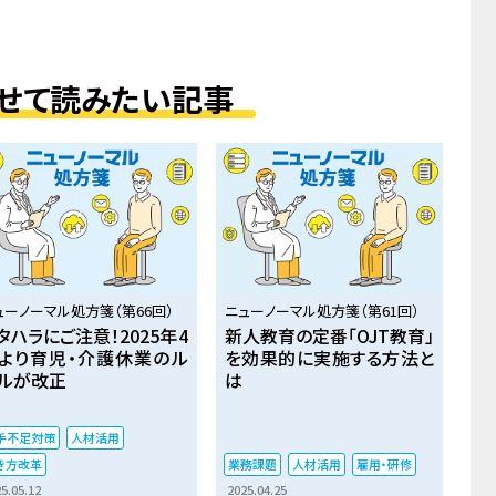
せて読みたい記事
ューノーマル処方箋（第66回）
ニューノーマル処方箋（第61回）
タハラにご注意！2025年4
新人教育の定番「OJT教育」
より育児・介護休業のル
を効果的に実施する方法と
ルが改正
は
手不足対策
人材活用
き方改革
業務課題
人材活用
雇用・研修
5.05.12
2025.04.25