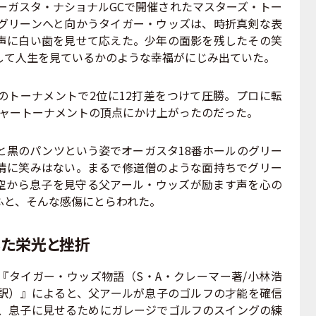
ーガスタ・ナショナルGCで開催されたマスターズ・トー
のグリーンへと向かうタイガー・ウッズは、時折真剣な表
声に白い歯を見せて応えた。少年の面影を残したその笑
して人生を見ているかのような幸福がにじみ出ていた。
トーナメントで2位に12打差をつけて圧勝。プロに転
ジャートーナメントの頂点にかけ上がったのだった。
と黒のパンツという姿でオーガスタ18番ホールのグリー
情に笑みはない。まるで修道僧のような面持ちでグリー
空から息子を見守る父アール・ウッズが励ます声を心の
ふと、そんな感傷にとらわれた。
いた栄光と挫折
タイガー・ウッズ物語（S・A・クレーマー著/小林浩
訳）』によると、父アールが息子のゴルフの才能を確信
、息子に見せるためにガレージでゴルフのスイングの練