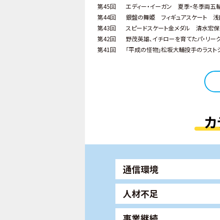
第45回
エディー・イーガン 夏季・冬季両五
第44回
銀盤の舞姫 フィギュアスケート 
第43回
スピードスケート金メダル 清水宏保
第42回
野茂英雄、イチローを育てたパ・リー
第41回
「平成の怪物」松坂大輔投手のラスト
カ
通信環境
人材不足
事業継続