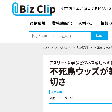
NTT西日本が運営するビジネス
通信環境
業務効率化
人材不足
情報セ
検索
TOP
>
マネジメント
>
人材活用
>
不死鳥ウッズ
アスリートに学ぶビジネス成功への軌
不死鳥ウッズが
切さ
人材活用
公開日：2019.04.25