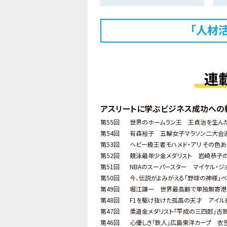
「人材
連
アスリートに学ぶビジネス成功への
第55回
世界のホームラン王 王貞治を生ん
第54回
有森裕子 五輪女子マラソン二大会
第53回
ヘビー級王者モハメド・アリ その色
第52回
競泳最年少金メダリスト 岩崎恭子の
第51回
NBAのスーパースター マイケル・ジ
第50回
今、伝説がよみがえる「野球の神様」ベ
第49回
堀江謙一 世界最高齢で単独無寄港
第48回
F1を駆け抜けた孤高の天才 アイル
第47回
柔道金メダリスト「平成の三四郎」古
第46回
心優しき「鉄人」広島東洋カープ 衣