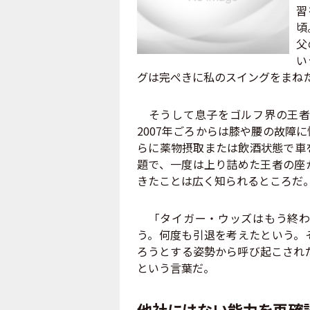
習
頃
父
い
グは完ぺきに私のスイングをまね
そうして息子をゴルフ界の王者
2007年ごろからは膝や腰の故障
らに薬物摂取または飲酒状態で車
題で、一度は上り詰めた王者の座
きたことは広く知られるところだ
「タイガー・ウッズはもう終わ
う。何度も引退を考えたという。
ろうとする姿勢から呼び起こされたのが
という言葉だ。
他社にはない能力を再確