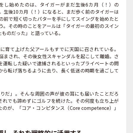
をし始めたのは、タイガーがまだ生後6カ月（！）の
。生後10カ月（！）になると、まだ歩く前のタイガーは
の前で短く切ったパターを手にしてスイングを始めたと
う。その時のことをアールは「タイガーの最初のスイン
たものだった」と語っている。
に育て上げた父アールもすでに天国に召されている。
に悩まされ、その後女性スキャンダルを起こして離婚。さ
を運転した疑いで逮捕されるといったプライベートの問
から転げ落ちるように去り、長く低迷の時期を過ごして
。
りだ」。そんな周囲の声が彼の耳にも届いたことだろ
それでも諦めずにゴルフを続けた。その何度も立ち上が
、「コア・コンピタンス（Core competence）」
認し、それを戦略的に活用する