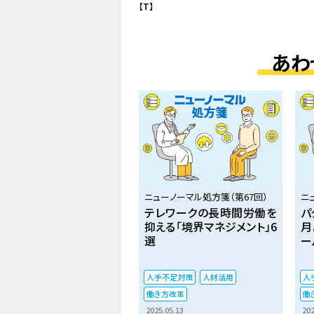
【T】
あわ
ニューノーマル処方箋（第67回）
ニ
テレワークの長時間労働を
パ
抑える「境界マネジメント」6
月
選
ー
人手不足対策
人材活用
人
働き方改革
働
2025.05.13
202