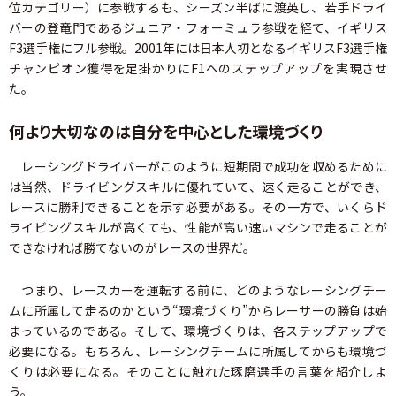
位カテゴリー）に参戦するも、シーズン半ばに渡英し、若手ドライ
バーの登竜門であるジュニア・フォーミュラ参戦を経て、イギリス
F3選手権にフル参戦。2001年には日本人初となるイギリスF3選手権
チャンピオン獲得を足掛かりにF1へのステップアップを実現させ
た。
何より大切なのは自分を中心とした環境づくり
レーシングドライバーがこのように短期間で成功を収めるために
は当然、ドライビングスキルに優れていて、速く走ることができ、
レースに勝利できることを示す必要がある。その一方で、いくらド
ライビングスキルが高くても、性能が高い速いマシンで走ることが
できなければ勝てないのがレースの世界だ。
つまり、レースカーを運転する前に、どのようなレーシングチー
ムに所属して走るのかという“環境づくり”からレーサーの勝負は始
まっているのである。そして、環境づくりは、各ステップアップで
必要になる。もちろん、レーシングチームに所属してからも環境づ
くりは必要になる。そのことに触れた琢磨選手の言葉を紹介しよ
う。