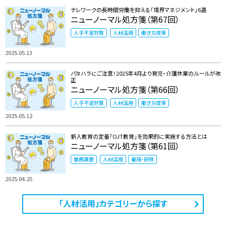
テレワークの長時間労働を抑える「境界マネジメント」6選
ニューノーマル処方箋（第67回）
人手不足対策
人材活用
働き方改革
2025.05.13
パタハラにご注意！2025年4月より育児・介護休業のルールが改
正
ニューノーマル処方箋（第66回）
人手不足対策
人材活用
働き方改革
2025.05.12
新人教育の定番「OJT教育」を効果的に実施する方法とは
ニューノーマル処方箋（第61回）
業務課題
人材活用
雇用・研修
2025.04.25
「人材活用」カテゴリーから探す