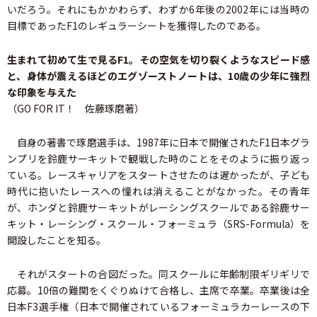
いだろう。それにもかかわらず、わずか6年後の2002年には当時の
目標であったF1のレギュラーシートを獲得したのである。
生まれて初めて生で見るF1。その空気を切り裂くようなスピード感
と、身体が震えるほどのエグゾーストノートは、10歳の少年に強烈
な印象を与えた
（GO FOR IT！ 佐藤琢磨著）
自身の著書で琢磨選手は、1987年に日本で開催されたF1日本グラ
ンプリを鈴鹿サーキットで観戦した時のことをそのように振り返っ
ている。レースキャリアをスタートさせたのは遅かったが、子ども
時代に抱いたレースへの憧れは消えることがなかった。その青年
が、ホンダと鈴鹿サーキットがレーシングスクールである鈴鹿サー
キット・レーシング・スクール・フォーミュラ（SRS-Formula）を
開設したことを知る。
それがスタートの合図だった。同スクールに年齢制限ギリギリで
応募。10倍の難関をくぐりぬけて合格し、主席で卒業。卒業後は全
日本F3選手権（日本で開催されているフォーミュラカーレースの下