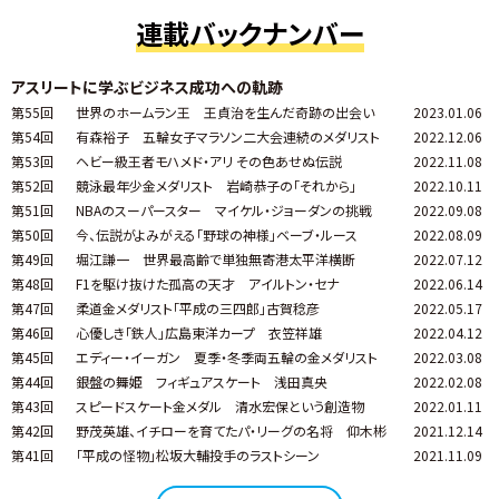
連載バックナンバー
アスリートに学ぶビジネス成功への軌跡
第55回
世界のホームラン王 王貞治を生んだ奇跡の出会い
2023.01.06
第54回
有森裕子 五輪女子マラソン二大会連続のメダリスト
2022.12.06
第53回
ヘビー級王者モハメド・アリ その色あせぬ伝説
2022.11.08
第52回
競泳最年少金メダリスト 岩崎恭子の「それから」
2022.10.11
第51回
NBAのスーパースター マイケル・ジョーダンの挑戦
2022.09.08
第50回
今、伝説がよみがえる「野球の神様」ベーブ・ルース
2022.08.09
第49回
堀江謙一 世界最高齢で単独無寄港太平洋横断
2022.07.12
第48回
F1を駆け抜けた孤高の天才 アイルトン・セナ
2022.06.14
第47回
柔道金メダリスト「平成の三四郎」古賀稔彦
2022.05.17
第46回
心優しき「鉄人」広島東洋カープ 衣笠祥雄
2022.04.12
第45回
エディー・イーガン 夏季・冬季両五輪の金メダリスト
2022.03.08
第44回
銀盤の舞姫 フィギュアスケート 浅田真央
2022.02.08
第43回
スピードスケート金メダル 清水宏保という創造物
2022.01.11
第42回
野茂英雄、イチローを育てたパ・リーグの名将 仰木彬
2021.12.14
第41回
「平成の怪物」松坂大輔投手のラストシーン
2021.11.09