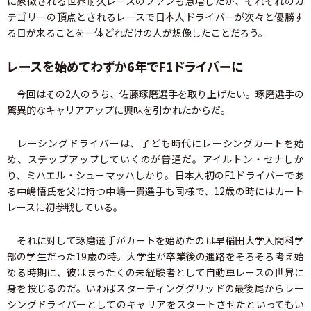
に象徴される世界耐久レースのファンも急増したが、それぞれのカ
テゴリーの頂点とされるレースで日本人ドライバーが次々と優勝す
る日が来ることを一体どれだけの人が想像したことだろう。
レースを始めてわずか6年でF1ドライバーに
今回はその2人のうち、佐藤琢磨選手を取り上げたい。琢磨選手の
驚異的なキャリアアップに興味を引かれたからだ。
レーシングドライバーは、子ども時代にレーシングカートを始
め、ステップアップしていくのが普通だ。アイルトン・セナしか
り、ミハエル・シューマッハしかり。日本人初のF1ドライバーであ
る中嶋悟氏を父に持つ中嶋一貴選手も同様で、12歳の時にはカート
レースに初参戦している。
それに対して琢磨選手がカートを始めたのは早稲田大学人間科学
部の学生だった19歳の時。大学生が卒業後の進路をそろそろ考え始
める時期に、彼はまったくの未経験者として自動車レースの世界に
身を投じるのだ。いわばスターティンググリッドの最後尾からレー
シングドライバーとしてのキャリアをスタートさせたといってもい