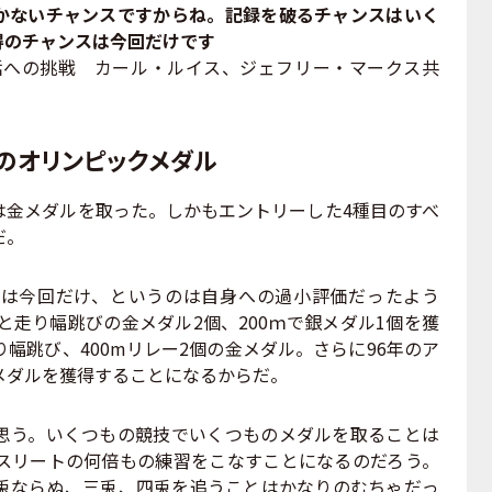
かないチャンスですからね。記録を破るチャンスはいく
得のチャンスは今回だけです
話への挑戦 カール・ルイス、ジェフリー・マークス共
個のオリンピックメダル
金メダルを取った。しかもエントリーした4種目のすべ
だ。
は今回だけ、というのは自身への過小評価だったよう
mと走り幅跳びの金メダル2個、200ｍで銀メダル1個を獲
幅跳び、400mリレー2個の金メダル。さらに96年のア
メダルを獲得することになるからだ。
う。いくつもの競技でいくつものメダルを取ることは
スリートの何倍もの練習をこなすことになるのだろう。
兎ならぬ、三兎、四兎を追うことはかなりのむちゃだっ