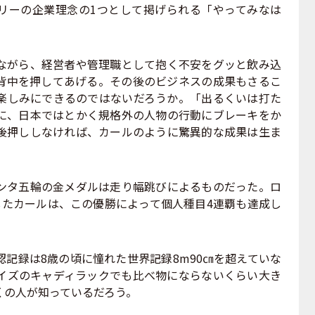
リーの企業理念の1つとして掲げられる「やってみなは
がら、経営者や管理職として抱く不安をグッと飲み込
背中を押してあげる。その後のビジネスの成果もさるこ
楽しみにできるのではないだろうか。「出るくいは打た
に、日本ではとかく規格外の人物の行動にブレーキをか
後押ししなければ、カールのように驚異的な成果は生ま
タ五輪の金メダルは走り幅跳びによるものだった。ロ
したカールは、この優勝によって個人種目4連覇も達成し
記録は8歳の頃に憧れた世界記録8m90㎝を超えていな
イズのキャディラックでも比べ物にならないくらい大き
くの人が知っているだろう。