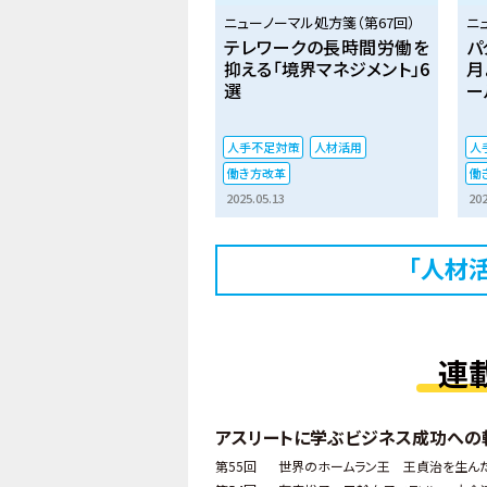
ニューノーマル処方箋（第67回）
ニ
テレワークの長時間労働を
パ
抑える「境界マネジメント」6
月
選
ー
人手不足対策
人材活用
人
働き方改革
働
2025.05.13
202
「人材
連
アスリートに学ぶビジネス成功への
第55回
世界のホームラン王 王貞治を生ん