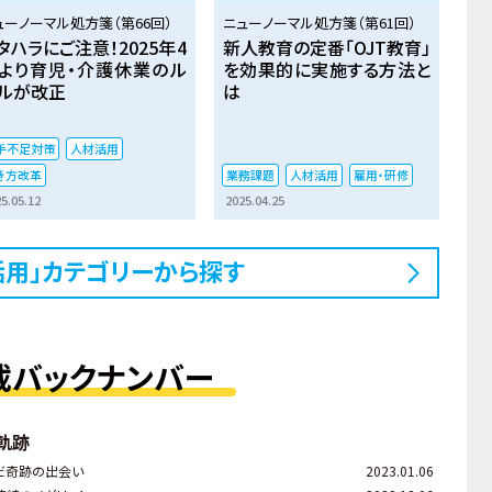
ューノーマル処方箋（第66回）
ニューノーマル処方箋（第61回）
タハラにご注意！2025年4
新人教育の定番「OJT教育」
より育児・介護休業のル
を効果的に実施する方法と
ルが改正
は
手不足対策
人材活用
き方改革
業務課題
人材活用
雇用・研修
5.05.12
2025.04.25
活用」カテゴリーから探す
載バックナンバー
軌跡
だ奇跡の出会い
2023.01.06