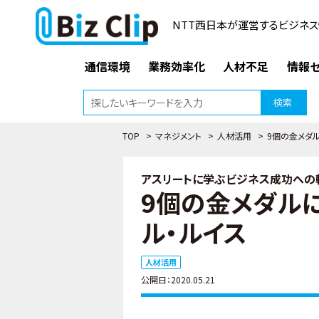
NTT西日本が運営するビジネス
通信環境
業務効率化
人材不足
情報セ
検索
TOP
>
マネジメント
>
人材活用
>
9個の金メダ
アスリートに学ぶビジネス成功への軌
9個の金メダル
ル・ルイス
人材活用
公開日：2020.05.21