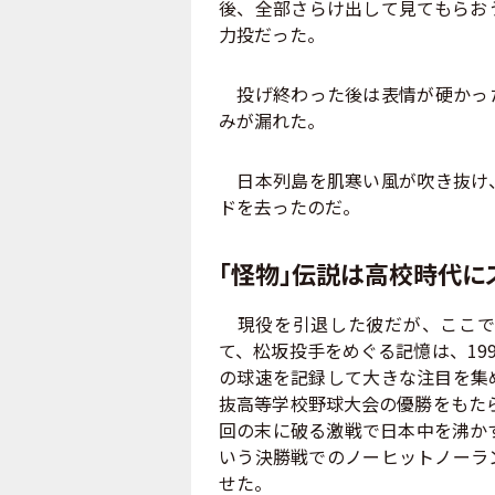
後、全部さらけ出して見てもらお
力投だった。
投げ終わった後は表情が硬かった
みが漏れた。
日本列島を肌寒い風が吹き抜け、
ドを去ったのだ。
「怪物」伝説は高校時代に
現役を引退した彼だが、ここで
て、松坂投手をめぐる記憶は、19
の球速を記録して大きな注目を集
抜高等学校野球大会の優勝をもたら
回の末に破る激戦で日本中を沸か
いう決勝戦でのノーヒットノーラ
せた。