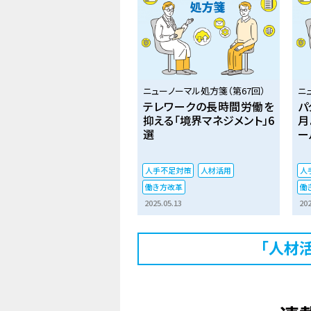
ニューノーマル処方箋（第67回）
ニ
テレワークの長時間労働を
パ
抑える「境界マネジメント」6
月
選
ー
人手不足対策
人材活用
人
働き方改革
働
2025.05.13
202
「人材