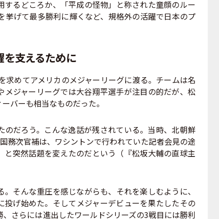
するどころか、「平成の怪物」と称された童顔のルー
勝を挙げて最多勝利に輝くなど、規格外の活躍で日本のプ
躍を支えるために
標を求めてアメリカのメジャーリーグに渡る。チームは名
やメジャーリーグでは大谷翔平選手が注目の的だが、松
ィーバーも相当なものだった。
のだろう。こんな逸話が残されている。当時、北朝鮮
ル国務次官補は、ワシントンで行われていた記者会見の途
」と突然話題を変えたのだという（『松坂大輔の直球主
。そんな重圧を感じながらも、それを楽しむように、
に投げ始めた。そしてメジャーデビューを果たしたその
勝、さらには進出したワールドシリーズの3戦目には勝利