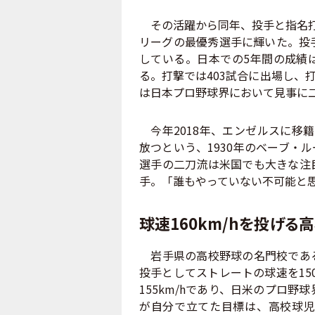
その活躍から同年、投手と指名打
リーグの最優秀選手に輝いた。投手
している。日本での5年間の成績は
る。打撃では403試合に出場し、
は日本プロ野球界において見事に
今年2018年、エンゼルスに移
放つという、1930年のベーブ・
選手の二刀流は米国でも大きな注
手。「誰もやっていない不可能と
球速160km/hを投げる
岩手県の高校野球の名門校である
投手としてストレートの球速を15
155km/hであり、日米のプロ野
が自分で立てた目標は、高校球児