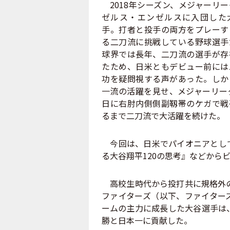
2018年シーズン、メジャーリ
ゼルス・エンゼルスに入団した
手。打者と投手の両方をプレーす
る二刀流に挑戦している野球選手
球界では長年、二刀流の選手が存
たため、日米ともデビュー前には
功を疑問視する声があった。しか
一流の活躍を見せ、メジャーリー
日に右肘内側側副靱帯のケガで戦
るまで二刀流で大活躍を続けた。
今回は、日米でパイオニアとして
る大谷翔平120の思考』などから
高校生時代から投打共に規格外の
ファイターズ（以下、ファイター
ームの主力に成長した大谷選手は、
勝と日本一に貢献した。