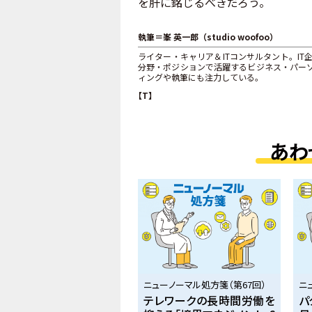
を肝に銘じるべきだろう。
執筆＝峯 英一郎（studio woofoo）
ライター・キャリア＆ITコンサルタント。I
分野・ポジションで活躍するビジネス・パーソ
ィングや執筆にも注力している。
【T】
あわ
ニューノーマル処方箋（第67回）
ニ
テレワークの長時間労働を
パ