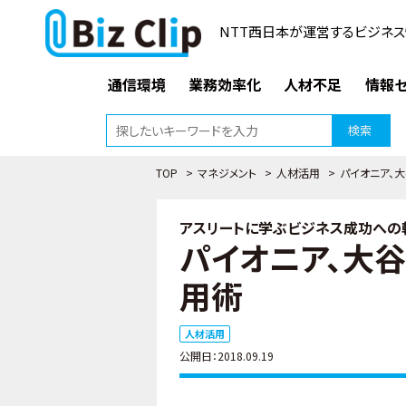
NTT西日本が運営するビジネス
通信環境
業務効率化
人材不足
情報セ
検索
TOP
>
マネジメント
>
人材活用
>
パイオニア、
アスリートに学ぶビジネス成功への軌
パイオニア、大
用術
人材活用
公開日：2018.09.19