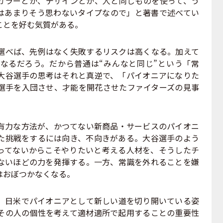
ラーとか、デザインとか、人と同じものを使って、う
はあまりそう思わないタイプなので」と著書で述べてい
ことを好む気質がある。
べば、先例はなく失敗するリスクは高くなる。加えて
なるだろう。だから普通は“みんなと同じ”という「常
大谷選手の思考はそれと真逆で、「パイオニアになりた
選手を入団させ、才能を開花させたファイターズの見事
力な方法が、かつてない新商品・サービスのパイオニ
た挑戦をするには向き、不向きがある。大谷選手のよう
ってないからこそやりたいと考える人材を、そうしたチ
ないほどの力を発揮する。一方、常識を外れることを嫌
はおぼつかなくなる。
日米でパイオニアとして新しい道を切り開いている姿
その人の個性を考えて適材適所で起用することの重要性