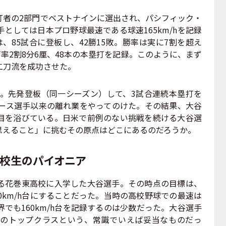
者の2部門でベストナインに選出され、パシフィック・
としては日本プロ野球最速である球速165km/hを記録
、85試合に登板し、42勝15敗。勝率は実に7割を超え
打率2割8分6厘、48本の本塁打を記録。このように、まず
二刀流を成功させた。
籍。先発登板（同一シーズン）して、3試合連続本塁打を
ルース選手以来の離れ業をやってのけた。その結果、大谷
目を浴びている。日米で前例のない挑戦を続ける大谷選
思えること」に挑むその原点はどこにあるのだろうか。
高校生のパイオニア
花巻東高校に入学した大谷選手。その時点の目標は、
0km/h台にすることだった。当時の高校野球での最速は
球界でも160km/h台を記録するのは少数だった。大谷選手
のトップクラスという、常識でいえば妥当なものだっ