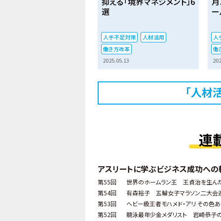
抑える「境界マネジメント」6
月
選
ー
人手不足対策
人材活用
人
働き方改革
働
2025.05.13
202
「人材
連
アスリートに学ぶビジネス成功への
第55回
世界のホームラン王 王貞治を生ん
第54回
有森裕子 五輪女子マラソン二大会
第53回
ヘビー級王者モハメド・アリ その色
第52回
競泳最年少金メダリスト 岩崎恭子の