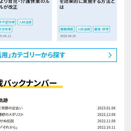
より育児・介護休業のル
を効果的に実施する方法と
ルが改正
は
手不足対策
人材活用
き方改革
業務課題
人材活用
雇用・研修
5.05.12
2025.04.25
活用」カテゴリーから探す
載バックナンバー
軌跡
だ奇跡の出会い
2023.01.06
連続のメダリスト
2022.12.06
あせぬ伝説
2022.11.08
「それから」
2022.10.11