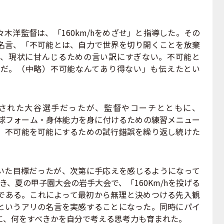
洋監督は、「160km/hをめざせ」と指導した。その
名言、「不可能とは、自力で世界を切り開くことを放棄
、現状に甘んじるための言い訳にすぎない。不可能と
だ。（中略）不可能なんてあり得ない」も伝えたとい
された大谷選手だったが、監督やコーチとともに、
な投球フォーム・身体能力を身に付けるための練習メニュー
、不可能を可能にするための試行錯誤を繰り返し続けた
た目標だったが、次第に手応えを感じるようになって
き、夏の甲子園大会の岩手大会で、「160Km/hを投げる
である。これによって最初から無理と決めつける先入観
というアリの名言を実感することになった。同時にパイ
に、何をすべきかを自分で考える思考力も育まれた。