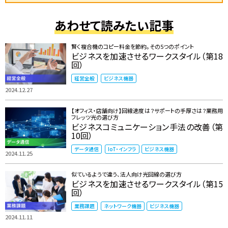
あわせて読みたい記事
賢く複合機のコピー料金を節約。その5つのポイント
ビジネスを加速させるワークスタイル（第18
回）
経営全般
ビジネス機器
2024.12.27
【オフィス・店舗向け】回線速度は？サポートの手厚さは？業務用
フレッツ光の選び方
ビジネスコミュニケーション手法の改善（第
10回）
データ通信
IoT・インフラ
ビジネス機器
2024.11.25
似ているようで違う、法人向け光回線の選び方
ビジネスを加速させるワークスタイル（第15
回）
業務課題
ネットワーク機器
ビジネス機器
2024.11.11